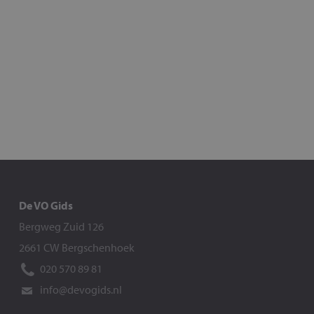
De VO Gids
Bergweg Zuid 126
2661 CW Bergschenhoek
020 570 89 81
info@devogids.nl