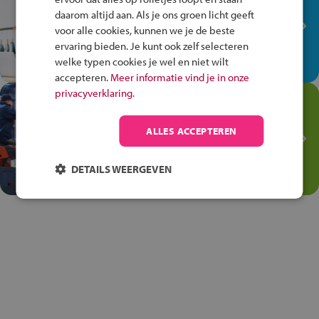
plek!
daarom altijd aan. Als je ons groen licht geeft
Ontdek via het vmbo jouw talent
voor alle cookies, kunnen we je de beste
op de winkelvloer, waar elke dag
ervaring bieden. Je kunt ook zelf selecteren
anders is!
welke typen cookies je wel en niet wilt
accepteren.
Meer informatie vind je in onze
privacyverklaring.
Jouw talent in de
Transport en Logistiek
ALLES ACCEPTEREN
Kies voor vmbo Transport en
logistiek: daar kun je mee
DETAILS WEERGEVEN
thuiskomen!