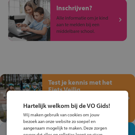
Inschrijven?
Alle informatie om je kind
aan te melden bij een
middelbare school.
Test je kennis met het
Fiets Veilig
Verkeersspel!
Hartelijk welkom bij de VO Gids!
Speel het Fiets Veilig Verkeersspel
en win een Cortina-fiets!
Wij maken gebruik van cookies om jouw
bezoek aan onze website zo soepel en
aangenaam mogelijk te maken. Deze zorgen
In de winkel ben je op je
ervoor dat alles op rolletjes loopt en staan