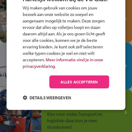
Test je kennis met het
Wij maken gebruik van cookies om jouw
Fiets Veilig
bezoek aan onze website zo soepel en
Verkeersspel!
aangenaam mogelijk te maken. Deze zorgen
ervoor dat alles op rolletjes loopt en staan
Speel het Fiets Veilig Verkeersspel
daarom altijd aan. Als je ons groen licht geeft
en win een Cortina-fiets!
voor alle cookies, kunnen we je de beste
ervaring bieden. Je kunt ook zelf selecteren
In de winkel ben je op je
welke typen cookies je wel en niet wilt
plek!
accepteren.
Meer informatie vind je in onze
privacyverklaring.
Ontdek via het vmbo jouw talent
op de winkelvloer, waar elke dag
anders is!
ALLES ACCEPTEREN
Jouw talent in de
DETAILS WEERGEVEN
Transport en Logistiek
Kies voor vmbo Transport en
logistiek: daar kun je mee
thuiskomen!