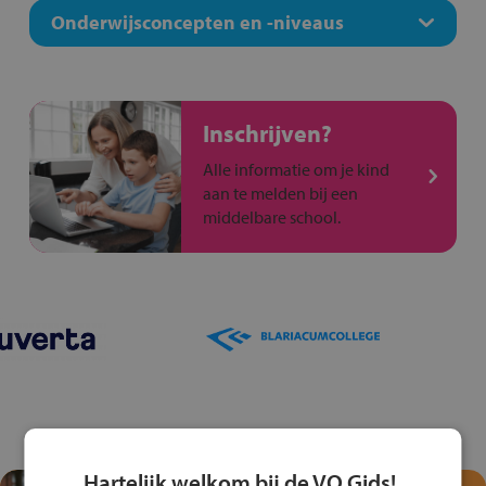
Onderwijsconcepten en -niveaus
Inschrijven?
Alle informatie om je kind
aan te melden bij een
middelbare school.
Hartelijk welkom bij de VO Gids!