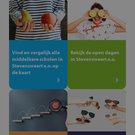
Vind en vergelijk alle
Bekijk de open dagen
middelbare scholen in
in Stevensweert e.o.
Stevensweert e.o. op
de kaart