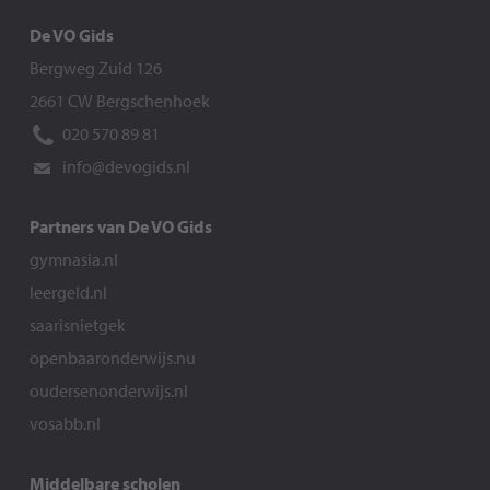
De VO Gids
Bergweg Zuid 126
2661 CW Bergschenhoek
020 570 89 81
info@devogids.nl
Partners van De VO Gids
gymnasia.nl
leergeld.nl
saarisnietgek
openbaaronderwijs.nu
oudersenonderwijs.nl
vosabb.nl
Middelbare scholen