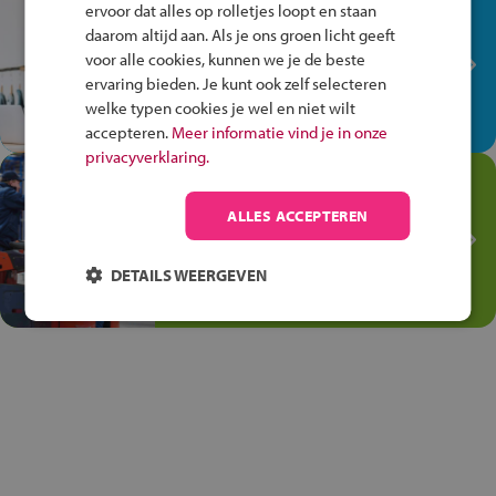
In de winkel ben je op je
ervoor dat alles op rolletjes loopt en staan
plek!
daarom altijd aan. Als je ons groen licht geeft
voor alle cookies, kunnen we je de beste
Ontdek via het vmbo jouw talent
ervaring bieden. Je kunt ook zelf selecteren
op de winkelvloer, waar elke dag
welke typen cookies je wel en niet wilt
anders is!
accepteren.
Meer informatie vind je in onze
privacyverklaring.
Jouw talent in de
Transport en Logistiek
ALLES ACCEPTEREN
Kies voor vmbo Transport en
logistiek: daar kun je mee
DETAILS WEERGEVEN
thuiskomen!