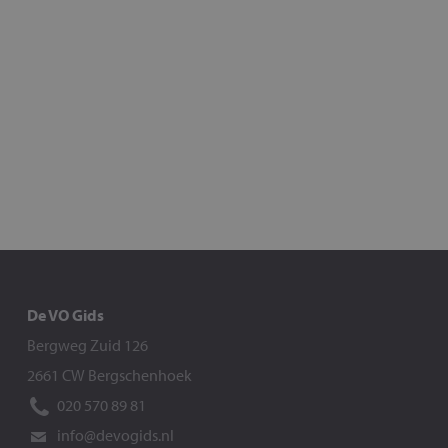
De VO Gids
Bergweg Zuid 126
2661 CW Bergschenhoek
020 570 89 81
info@devogids.nl