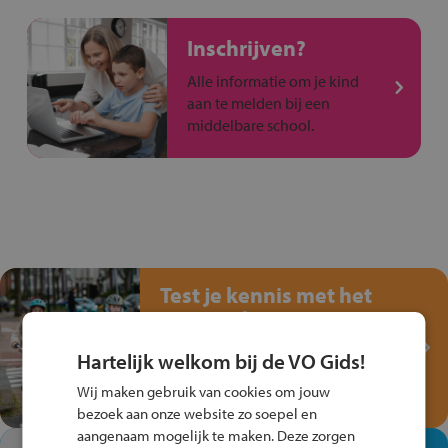
Inschrijven?
Alle informatie om je kind
aan te melden bij een
middelbare school.
Test je kennis met het
Fiets Veilig
Verkeersspel!
Hartelijk welkom bij de VO Gids!
Speel het Fiets Veilig Verkeersspel
Wij maken gebruik van cookies om jouw
en win een Cortina-fiets!
bezoek aan onze website zo soepel en
aangenaam mogelijk te maken. Deze zorgen