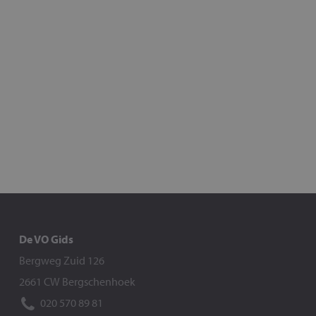
De VO Gids
Bergweg Zuid 126
2661 CW Bergschenhoek
020 570 89 81