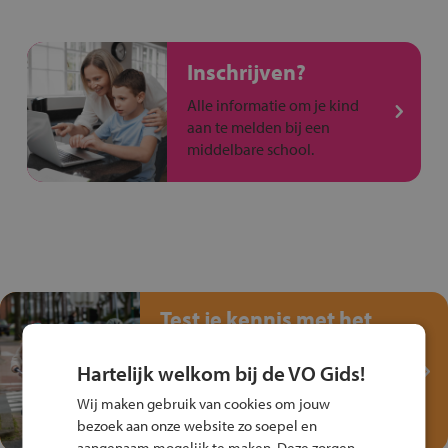
Inschrijven?
Alle informatie om je kind
aan te melden bij een
middelbare school.
Test je kennis met het
Fiets Veilig
Verkeersspel!
Hartelijk welkom bij de VO Gids!
Speel het Fiets Veilig Verkeersspel
Wij maken gebruik van cookies om jouw
en win een Cortina-fiets!
bezoek aan onze website zo soepel en
aangenaam mogelijk te maken. Deze zorgen