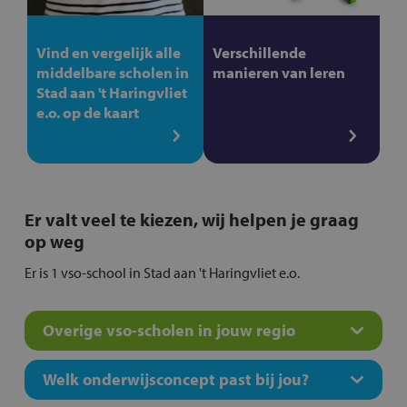
Vind en vergelijk alle
Verschillende
middelbare scholen in
manieren van leren
Stad aan 't Haringvliet
e.o. op de kaart
Er valt veel te kiezen, wij helpen je graag
op weg
Er is 1 vso-school in Stad aan 't Haringvliet e.o.
Overige vso-scholen in jouw regio
Welk onderwijsconcept past bij jou?