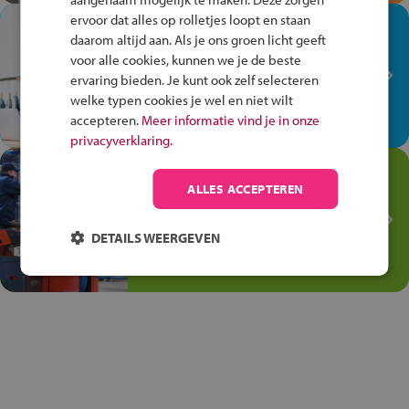
ervoor dat alles op rolletjes loopt en staan
In de winkel ben je op je
daarom altijd aan. Als je ons groen licht geeft
plek!
voor alle cookies, kunnen we je de beste
ervaring bieden. Je kunt ook zelf selecteren
Ontdek via het vmbo jouw talent
welke typen cookies je wel en niet wilt
op de winkelvloer, waar elke dag
accepteren.
Meer informatie vind je in onze
anders is!
privacyverklaring.
Jouw talent in de
ALLES ACCEPTEREN
Transport en Logistiek
Kies voor vmbo Transport en
DETAILS WEERGEVEN
logistiek: daar kun je mee
thuiskomen!