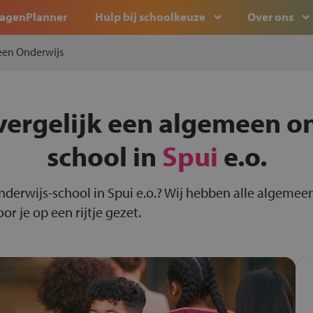
agenPlanner
Hulp bij schoolkeuze
Over ons
en Onderwijs
vergelijk een algemeen o
school in
Spui
e.o.
nderwijs-school in Spui e.o.? Wij hebben alle algemee
r je op een rijtje gezet.