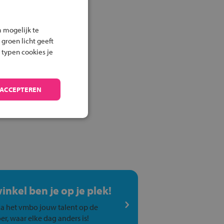
 mogelijk te
 groen licht geeft
 typen cookies je
 ACCEPTEREN
winkel ben je op je plek!
a het vmbo jouw talent op de
er, waar elke dag anders is!