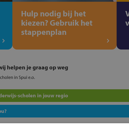
Hulp nodig bij het
kiezen? Gebruik het
stappenplan
, wij helpen je graag op weg
cholen in Spui e.o.
erwijs-scholen in jouw regio
ou?