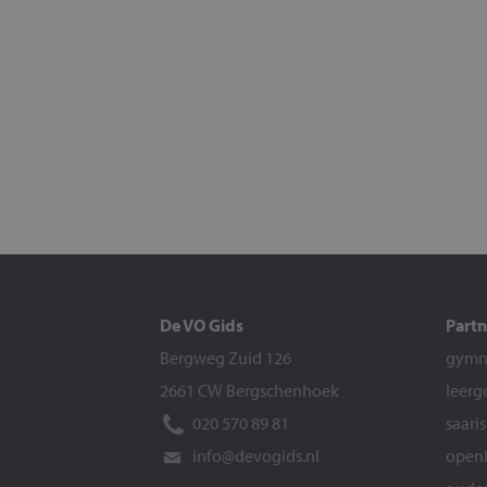
De VO Gids
Partn
Bergweg Zuid 126
gymna
2661 CW Bergschenhoek
leerg
020 570 89 81
saari
info@devogids.nl
openb