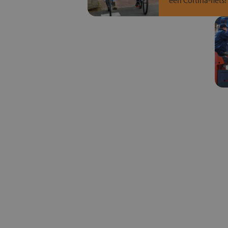
een Cortina-fiets!