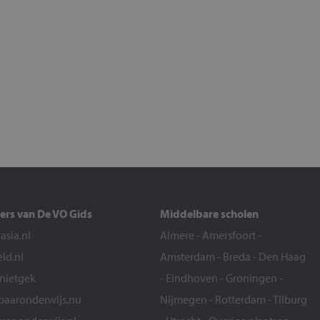
ers van De VO Gids
Middelbare scholen
sia.nl
Almere
-
Amersfoort
-
eld.nl
Amsterdam
-
Breda
-
Den Haag
snietgek
-
Eindhoven
-
Groningen
-
aaronderwijs.nu
Nijmegen
-
Rotterdam
-
Tilburg