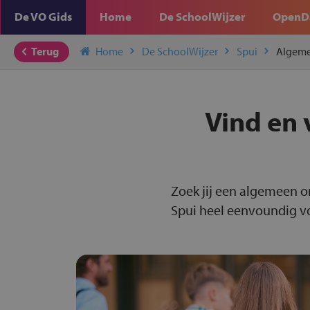
De VO Gids
Home
De SchoolWijzer
OpenD
Terug
Home
De SchoolWijzer
Spui
Algeme
Vind en 
Zoek jij een algemeen o
Spui heel eenvoundig voo