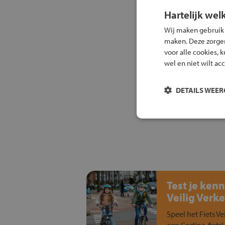
Hartelijk wel
Wij maken gebruik
maken. Deze zorgen 
voor alle cookies, 
wel en niet wilt ac
DETAILS WEE
Test je kenn
Veilig Verke
Speel het Fiets Ve