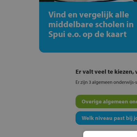
Vind en vergelijk alle
middelbare scholen in
Spui e.o. op de kaart
Er valt veel te kiezen
Er zijn 3 algemeen onderwijs-s
Overige algemeen ond
Welk niveau past bij j