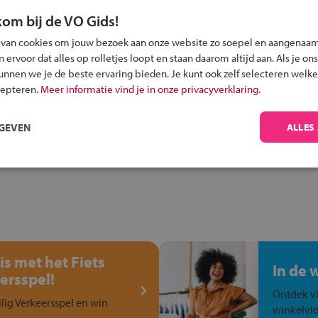
kom bij de VO Gids!
 van cookies om jouw bezoek aan onze website zo soepel en aangenaam
Inschrijven?
ervoor dat alles op rolletjes loopt en staan daarom altijd aan. Als je ons
kunnen we je de beste ervaring bieden. Je kunt ook zelf selecteren welke
Alle informatie om je kind aan te melden bij
cepteren.
Meer informatie vind je in onze privacyverklaring.
een middelbare school.
RGEVEN
ALLES
is met het Fiets
In de 
ersspel!
Ontdek vi
ilig Verkeersspel en win
winkelvlo