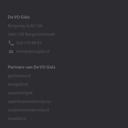
De VO Gids
Bergweg Zuid 126
2661 CW Bergschenhoek
020 570 89 81
info@devogids.nl
Partners van De VO Gids
gymnasia.nl
leergeld.nl
saarisnietgek
openbaaronderwijs.nu
oudersenonderwijs.nl
vosabb.nl