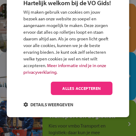
Hartelijk welkom bij de VO Gids!
Test je kennis met het
Wij maken gebruik van cookies om jouw
Fiets Veilig
bezoek aan onze website zo soepel en
Verkeersspel!
aangenaam mogelijk te maken. Deze zorgen
ervoor dat alles op rolletjes loopt en staan
Speel het Fiets Veilig Verkeersspel
daarom altijd aan. Als je ons groen licht geeft
en win een Cortina-fiets!
voor alle cookies, kunnen we je de beste
ervaring bieden. Je kunt ook zelf selecteren
welke typen cookies je wel en niet wilt
In de winkel ben je op je
accepteren.
Meer informatie vind je in onze
plek!
privacyverklaring.
Ontdek via het vmbo jouw talent
op de winkelvloer, waar elke dag
ALLES ACCEPTEREN
anders is!
DETAILS WEERGEVEN
Jouw talent in de
Transport en Logistiek
Kies voor vmbo Transport en
logistiek: daar kun je mee