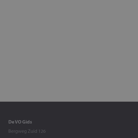
De VO Gids
Bergweg Zuid 126