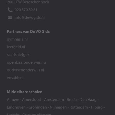
2661 CW Bergschenhoek
020 570 89 81
info@devogids.nl
Partners van De VO Gids
gymnasia.nl
leergeld.nl
saarisnietgek
openbaaronderwijs.nu
oudersenonderwijs.nl
vosabb.nl
Middelbare scholen
Almere
-
Amersfoort
-
Amsterdam
-
Breda
-
Den Haag
-
Eindhoven
-
Groningen
-
Nijmegen
-
Rotterdam
-
Tilburg
-
Utrecht
-
Overige plaatsen