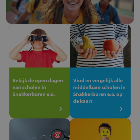
Bekijk de open dagen
Vind en vergelijk alle
van scholen in
middelbare scholen in
Snakkerburen e.o.
Snakkerburen e.o. op
de kaart