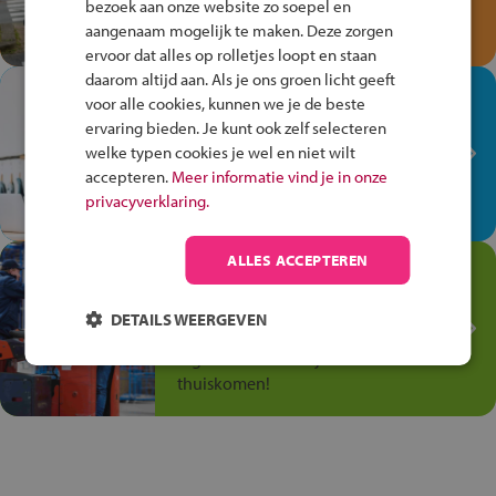
bezoek aan onze website zo soepel en
Speel het Fiets Veilig Verkeersspel
aangenaam mogelijk te maken. Deze zorgen
en win een Cortina-fiets!
ervoor dat alles op rolletjes loopt en staan
daarom altijd aan. Als je ons groen licht geeft
In de winkel ben je op je
voor alle cookies, kunnen we je de beste
plek!
ervaring bieden. Je kunt ook zelf selecteren
welke typen cookies je wel en niet wilt
Ontdek via het vmbo jouw talent
accepteren.
Meer informatie vind je in onze
op de winkelvloer, waar elke dag
privacyverklaring.
anders is!
ALLES ACCEPTEREN
Jouw talent in de
Transport en Logistiek
DETAILS WEERGEVEN
Kies voor vmbo Transport en
logistiek: daar kun je mee
thuiskomen!