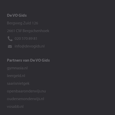
De VO Gids
Bergweg Zuid 126
2661 CW Bergschenhoek
020 570 89 81
info@devogids.nl
Partners van De VO Gids
gymnasia.nl
leergeld.nl
saarisnietgek
openbaaronderwijs.nu
oudersenonderwijs.nl
vosabb.nl