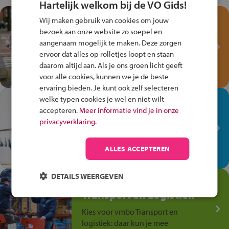
Hartelijk welkom bij de VO Gids!
Test je kennis met het
Wij maken gebruik van cookies om jouw
Fiets Veilig
bezoek aan onze website zo soepel en
Verkeersspel!
aangenaam mogelijk te maken. Deze zorgen
ervoor dat alles op rolletjes loopt en staan
Speel het Fiets Veilig Verkeersspel
daarom altijd aan. Als je ons groen licht geeft
en win een Cortina-fiets!
voor alle cookies, kunnen we je de beste
ervaring bieden. Je kunt ook zelf selecteren
welke typen cookies je wel en niet wilt
In de winkel ben je op je
accepteren.
Meer informatie vind je in onze
plek!
privacyverklaring.
Ontdek via het vmbo jouw talent
op de winkelvloer, waar elke dag
ALLES ACCEPTEREN
anders is!
DETAILS WEERGEVEN
Jouw talent in de
Transport en Logistiek
Kies voor vmbo Transport en
logistiek: daar kun je mee