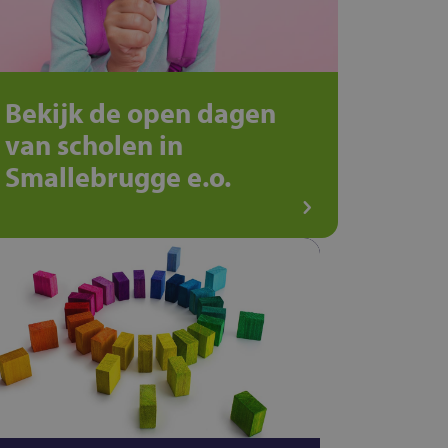
Bekijk de open dagen
van scholen in
Smallebrugge e.o.