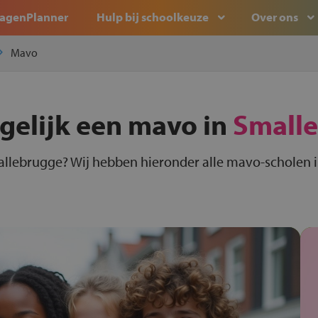
agenPlanner
Hulp bij schoolkeuze
Over ons
Mavo
rgelijk een mavo in
Small
allebrugge? Wij hebben hieronder alle mavo-scholen 