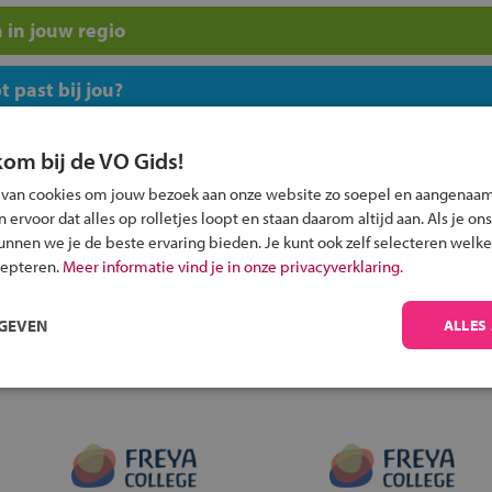
 in jouw regio
 past bij jou?
kom bij de VO Gids!
 van cookies om jouw bezoek aan onze website zo soepel en aangenaam
ervoor dat alles op rolletjes loopt en staan daarom altijd aan. Als je ons
kunnen we je de beste ervaring bieden. Je kunt ook zelf selecteren welke
Inschrijven?
cepteren.
Meer informatie vind je in onze privacyverklaring.
Alle informatie om je kind aan te melden bij
een middelbare school.
RGEVEN
ALLES