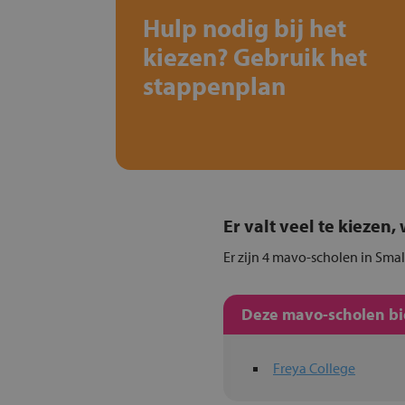
Hulp nodig bij het
kiezen? Gebruik het
stappenplan
Er valt veel te kiezen
Er zijn 4 mavo-scholen in Smal
Deze mavo-scholen bie
Freya College