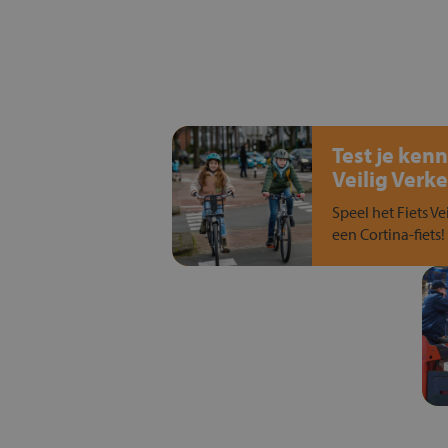
Test je kenn
Veilig Verke
Speel het Fiets Ve
een Cortina-fiets!