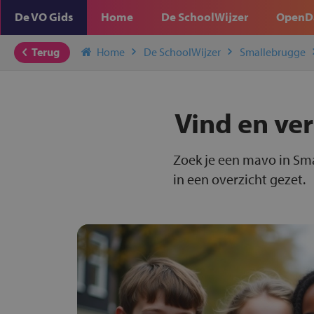
De VO Gids
Home
De SchoolWijzer
OpenD
Terug
Home
De SchoolWijzer
Smallebrugge
Vind en ve
Zoek je een mavo in Sm
in een overzicht gezet.