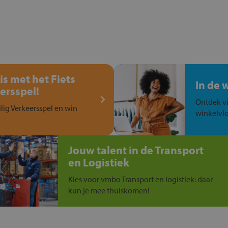
is met het Fiets
In de 
ersspel!
Ontdek vi
ilig Verkeersspel en win
winkelvlo
Jouw talent in de Transport
en Logistiek
Kies voor vmbo Transport en logistiek: daar
kun je mee thuiskomen!