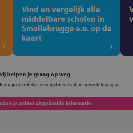
Vind en vergelijk alle
middelbare scholen in
Smallebrugge e.o. op de
kaart
, wij helpen je graag op weg
lebrugge e.o. Bekijk de uitgebreide online presentatiepagina.
den je online uitgebreide informatie