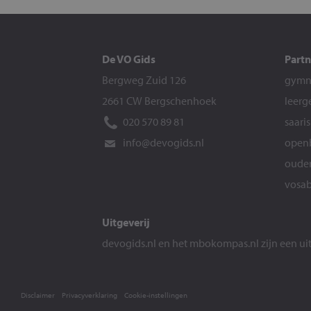
De VO Gids
Partn
Bergweg Zuid 126
gymna
2661 CW Bergschenhoek
leerg
020 570 89 81
saari
info@devogids.nl
openb
ouder
vosab
Uitgeverij
devogids.nl
en het
mbokompas.nl
zijn een u
Disclaimer
Privacyverklaring
Cookie-instellingen