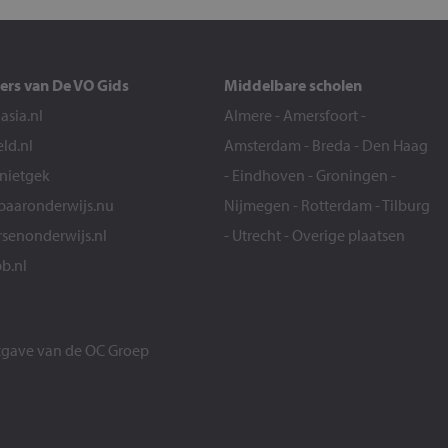
ers van De VO Gids
Middelbare scholen
sia.nl
Almere
-
Amersfoort
-
eld.nl
Amsterdam
-
Breda
-
Den Haag
snietgek
-
Eindhoven
-
Groningen
-
aaronderwijs.nu
Nijmegen
-
Rotterdam
-
Tilburg
senonderwijs.nl
-
Utrecht
-
Overige plaatsen
b.nl
itgave van de
OC Groep