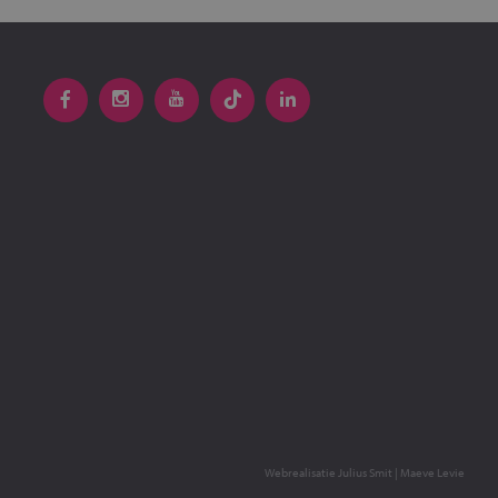
Webrealisatie
Julius Smit
|
Maeve Levie