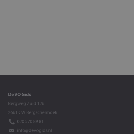
De VO Gids
Bergweg Zuid 126
2661 CW Bergschenhoek
020 570 89 81
info@devogids.nl