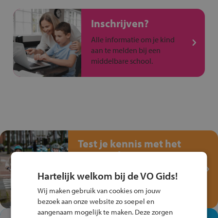
Inschrijven?
Alle informatie om je kind
aan te melden bij een
middelbare school.
Test je kennis met het
Fiets Veilig
Verkeersspel!
Hartelijk welkom bij de VO Gids!
Speel het Fiets Veilig Verkeersspel
Wij maken gebruik van cookies om jouw
en win een Cortina-fiets!
bezoek aan onze website zo soepel en
aangenaam mogelijk te maken. Deze zorgen