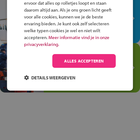
In de winkel ben je op je
ervoor dat alles op rolletjes loopt en staan
plek!
daarom altijd aan. Als je ons groen licht geeft
voor alle cookies, kunnen we je de beste
Ontdek via het vmbo jouw talent
ervaring bieden. Je kunt ook zelf selecteren
op de winkelvloer, waar elke dag
welke typen cookies je wel en niet wilt
anders is!
accepteren.
Meer informatie vind je in onze
privacyverklaring.
Jouw talent in de
Transport en Logistiek
ALLES ACCEPTEREN
Kies voor vmbo Transport en
logistiek: daar kun je mee
DETAILS WEERGEVEN
thuiskomen!