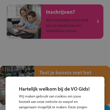
Inschrijven?
Alle informatie om je kind
aan te melden bij een
middelbare school.
Test je kennis met het
Fiets Veilig
Verkeersspel!
Hartelijk welkom bij de VO Gids!
Speel het Fiets Veilig Verkeersspel
Wij maken gebruik van cookies om jouw
en win een Cortina-fiets!
bezoek aan onze website zo soepel en
aangenaam mogelijk te maken. Deze zorgen