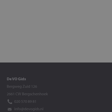
De VO Gids
Bergweg Zuid 126
2661 CW Bergschenhoek
020 570 89 81
info@devogids.nl