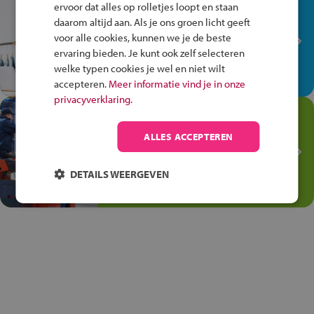
In de winkel ben je op je
ervoor dat alles op rolletjes loopt en staan
plek!
daarom altijd aan. Als je ons groen licht geeft
voor alle cookies, kunnen we je de beste
Ontdek via het vmbo jouw talent
ervaring bieden. Je kunt ook zelf selecteren
op de winkelvloer, waar elke dag
welke typen cookies je wel en niet wilt
anders is!
accepteren.
Meer informatie vind je in onze
privacyverklaring.
Jouw talent in de
Transport en Logistiek
ALLES ACCEPTEREN
Kies voor vmbo Transport en
logistiek: daar kun je mee
DETAILS WEERGEVEN
thuiskomen!