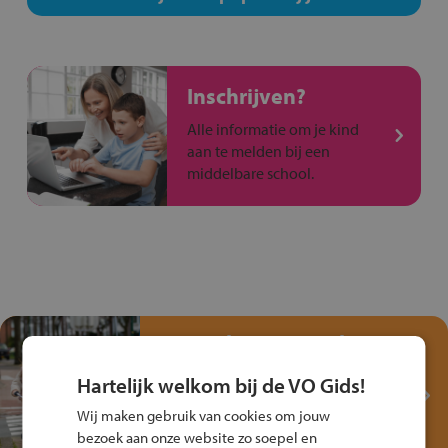
Inschrijven?
Alle informatie om je kind
aan te melden bij een
middelbare school.
Test je kennis met het
Fiets Veilig
Hartelijk welkom bij de VO Gids!
Verkeersspel!
Wij maken gebruik van cookies om jouw
Speel het Fiets Veilig Verkeersspel
bezoek aan onze website zo soepel en
en win een Cortina-fiets!