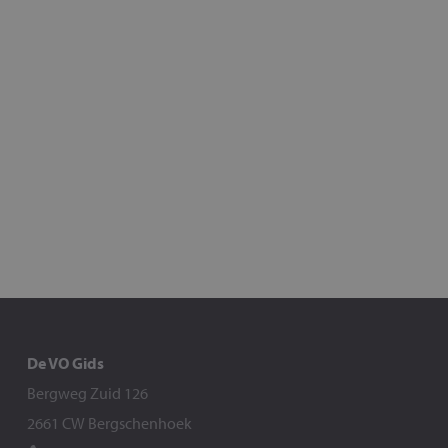
De VO Gids
Bergweg Zuid 126
2661 CW Bergschenhoek