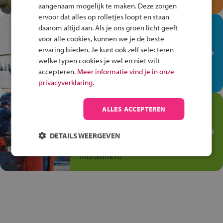
aangenaam mogelijk te maken. Deze zorgen
ervoor dat alles op rolletjes loopt en staan
In de winkel ben je op je
daarom altijd aan. Als je ons groen licht geeft
plek!
voor alle cookies, kunnen we je de beste
ervaring bieden. Je kunt ook zelf selecteren
Ontdek via het vmbo jouw talent
welke typen cookies je wel en niet wilt
op de winkelvloer, waar elke dag
accepteren.
Meer informatie vind je in onze
anders is!
privacyverklaring.
Jouw talent in de
ALLES ACCEPTEREN
Transport en Logistiek
Kies voor vmbo Transport en
DETAILS WEERGEVEN
logistiek: daar kun je mee
thuiskomen!