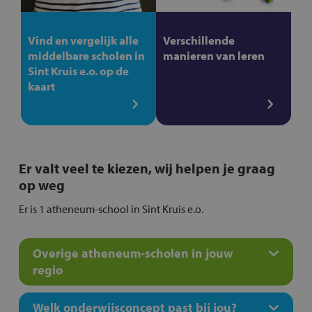
Vind en vergelijk alle
Verschillende
middelbare scholen in
manieren van leren
Sint Kruis e.o. op de
kaart
Er valt veel te kiezen, wij helpen je graag
op weg
Er is 1 atheneum-school in Sint Kruis e.o.
Overige atheneum-scholen in jouw
regio
Welk onderwijsconcept past bij jou?