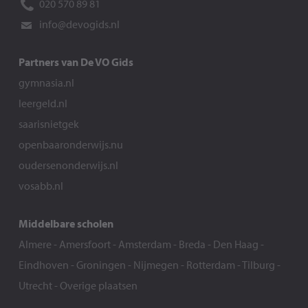
020 570 89 81
info@devogids.nl
Partners van De VO Gids
gymnasia.nl
leergeld.nl
saarisnietgek
openbaaronderwijs.nu
oudersenonderwijs.nl
vosabb.nl
Middelbare scholen
Almere
-
Amersfoort
-
Amsterdam
-
Breda
-
Den Haag
-
Eindhoven
-
Groningen
-
Nijmegen
-
Rotterdam
-
Tilburg
-
Utrecht
-
Overige plaatsen