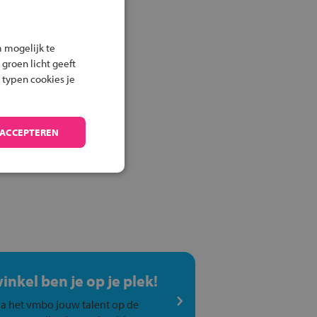
 mogelijk te
 groen licht geeft
 typen cookies je
 ACCEPTEREN
winkel ben je op je plek!
a het vmbo jouw talent op de