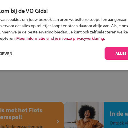
kom bij de VO Gids!
 van cookies om jouw bezoek aan onze website zo soepel en aangenaam
ervoor dat alles op rolletjes loopt en staan daarom altijd aan. Als je ons
Inschrijven?
kunnen we je de beste ervaring bieden. Je kunt ook zelf selecteren welke
Alle informatie om je kind aan te melden bij
cepteren.
Meer informatie vind je in onze privacyverklaring.
een middelbare school.
RGEVEN
ALLES
is met het Fiets
In de 
ersspel!
Ontdek vi
ilig Verkeersspel en win