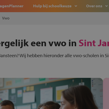
agenPlanner
Hulp bij schoolkeuze
Over ons
Vwo
rgelijk een vwo in
Sint J
Jansteen? Wij hebben hieronder alle vwo-scholen in Si