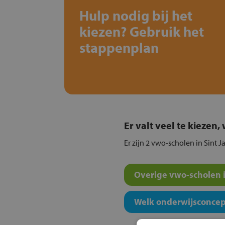
Hulp nodig bij het
kiezen? Gebruik het
stappenplan
Er valt veel te kiezen
Er zijn 2 vwo-scholen in Sint J
Overige vwo-scholen i
Welk onderwijsconcept