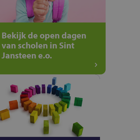
Bekijk de open dagen
van scholen in Sint
Jansteen e.o.