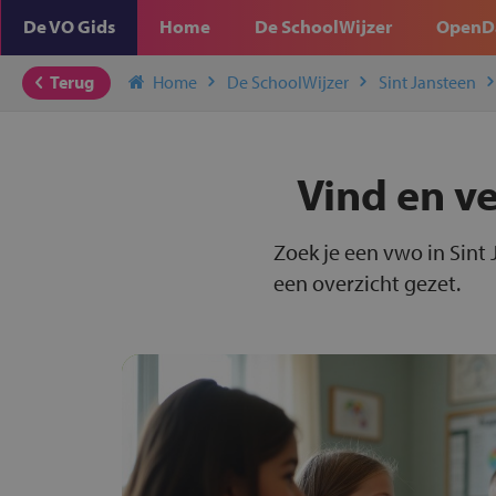
De VO Gids
Home
De SchoolWijzer
OpenD
Terug
Home
De SchoolWijzer
Sint Jansteen
Vind en ve
Zoek je een vwo in Sint 
een overzicht gezet.