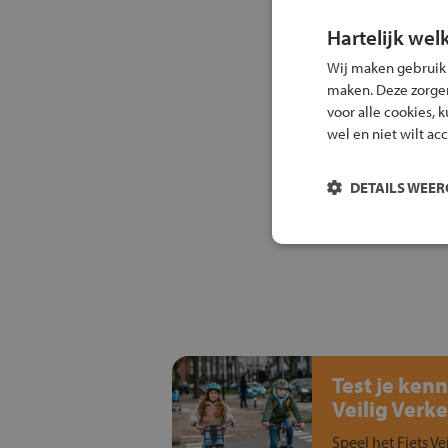
Hartelijk wel
Wij maken gebruik
maken. Deze zorgen 
voor alle cookies, 
wel en niet wilt ac
DETAILS WEE
Test je kenn
Veilig Verke
Speel het Fiets Ve