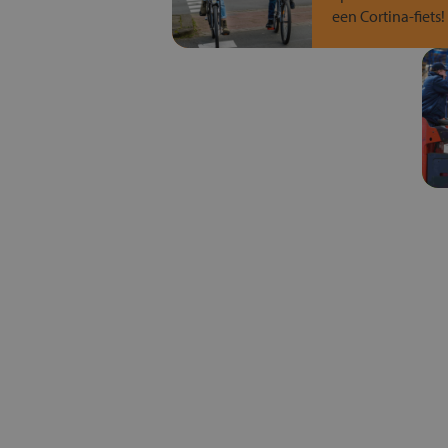
een Cortina-fiets!