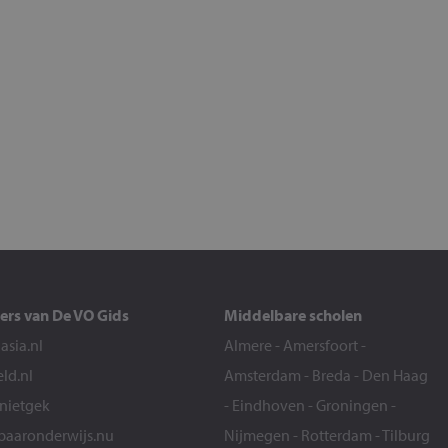
ers van De VO Gids
Middelbare scholen
sia.nl
Almere
-
Amersfoort
-
eld.nl
Amsterdam
-
Breda
-
Den Haag
snietgek
-
Eindhoven
-
Groningen
-
aaronderwijs.nu
Nijmegen
-
Rotterdam
-
Tilburg