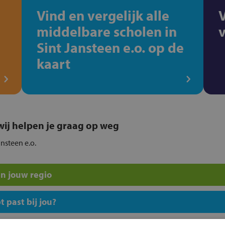
Vind en vergelijk alle
middelbare scholen in
Sint Jansteen e.o. op de
kaart
, wij helpen je graag op weg
ansteen e.o.
n jouw regio
 past bij jou?