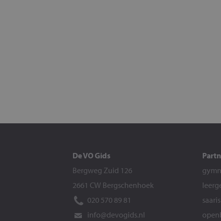
De VO Gids
Partn
Bergweg Zuid 126
gymna
2661 CW Bergschenhoek
leerg
020 570 89 81
saari
info@devogids.nl
openb