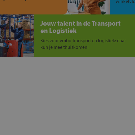
winkelvlo
Jouw talent in de Transport
en Logistiek
Kies voor vmbo Transport en logistiek: daar
kun je mee thuiskomen!