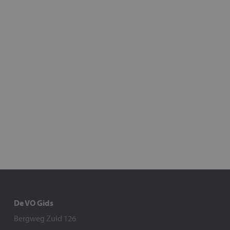
De VO Gids
Bergweg Zuid 126