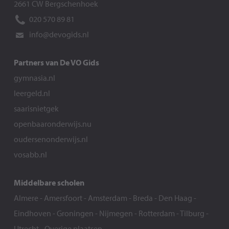
2661 CW Bergschenhoek
020 570 89 81
info@devogids.nl
Partners van De VO Gids
gymnasia.nl
leergeld.nl
saarisnietgek
openbaaronderwijs.nu
oudersenonderwijs.nl
vosabb.nl
Middelbare scholen
Almere
-
Amersfoort
-
Amsterdam
-
Breda
-
Den Haag
-
Eindhoven
-
Groningen
-
Nijmegen
-
Rotterdam
-
Tilburg
-
Utrecht
-
Overige plaatsen