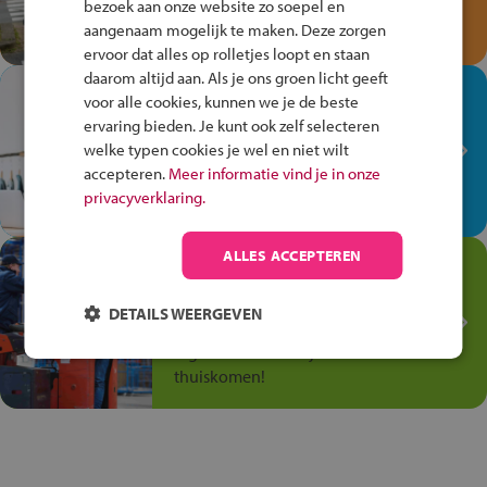
bezoek aan onze website zo soepel en
Speel het Fiets Veilig Verkeersspel
aangenaam mogelijk te maken. Deze zorgen
en win een Cortina-fiets!
ervoor dat alles op rolletjes loopt en staan
daarom altijd aan. Als je ons groen licht geeft
In de winkel ben je op je
voor alle cookies, kunnen we je de beste
plek!
ervaring bieden. Je kunt ook zelf selecteren
welke typen cookies je wel en niet wilt
Ontdek via het vmbo jouw talent
accepteren.
Meer informatie vind je in onze
op de winkelvloer, waar elke dag
privacyverklaring.
anders is!
ALLES ACCEPTEREN
Jouw talent in de
Transport en Logistiek
DETAILS WEERGEVEN
Kies voor vmbo Transport en
logistiek: daar kun je mee
thuiskomen!