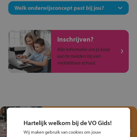
Welk onderwijsconcept past bij jou?
Inschrijven?
Alle informatie om je kind
aan te melden bij een
middelbare school.
Test je kennis met het
Fiets Veilig
Hartelijk welkom bij de VO Gids!
Verkeersspel!
Wij maken gebruik van cookies om jouw