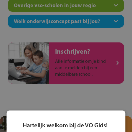
Overige vso-scholen in jouw regio
Welk onderwijsconcept past bij jou?
Inschrijven?
Alle informatie om je kind
aan te melden bij een
middelbare school.
Test je kennis met het
Hartelijk welkom bij de VO Gids!
Fiets Veilig