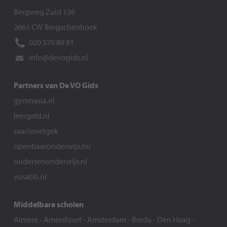
Bergweg Zuid 126
2661 CW Bergschenhoek
020 570 89 81
info@devogids.nl
Partners van De VO Gids
gymnasia.nl
leergeld.nl
saarisnietgek
openbaaronderwijs.nu
oudersenonderwijs.nl
vosabb.nl
Middelbare scholen
Almere
-
Amersfoort
-
Amsterdam
-
Breda
-
Den Haag
-