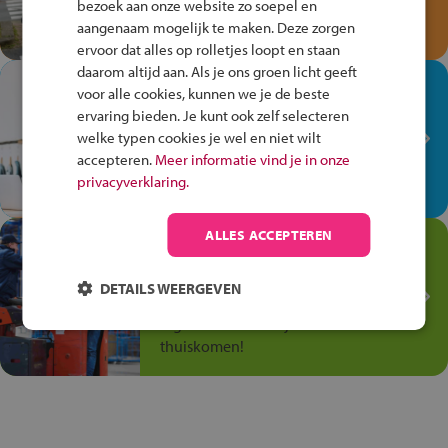
bezoek aan onze website zo soepel en
Speel het Fiets Veilig Verkeersspel
aangenaam mogelijk te maken. Deze zorgen
en win een Cortina-fiets!
ervoor dat alles op rolletjes loopt en staan
daarom altijd aan. Als je ons groen licht geeft
In de winkel ben je op je
voor alle cookies, kunnen we je de beste
plek!
ervaring bieden. Je kunt ook zelf selecteren
welke typen cookies je wel en niet wilt
Ontdek via het vmbo jouw talent
accepteren.
Meer informatie vind je in onze
op de winkelvloer, waar elke dag
privacyverklaring.
anders is!
ALLES ACCEPTEREN
Jouw talent in de
Transport en Logistiek
DETAILS WEERGEVEN
Kies voor vmbo Transport en
logistiek: daar kun je mee
thuiskomen!