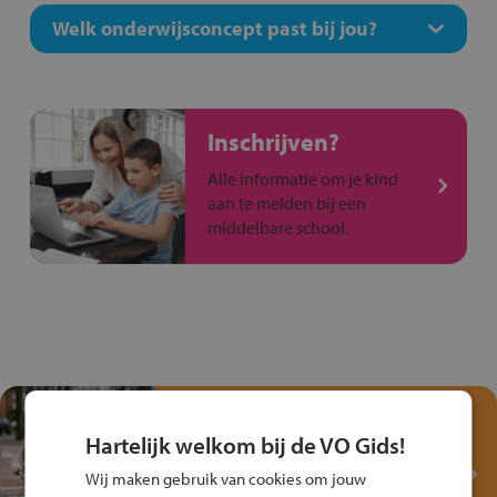
Welk onderwijsconcept past bij jou?
Inschrijven?
Alle informatie om je kind
aan te melden bij een
middelbare school.
Test je kennis met het
Fiets Veilig
Hartelijk welkom bij de VO Gids!
Verkeersspel!
Wij maken gebruik van cookies om jouw