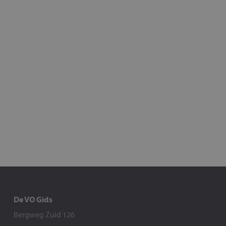
De VO Gids
Bergweg Zuid 126