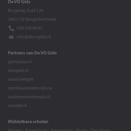
De VO Gids
Bergweg Zuid 126
2661 CW Bergschenhoek
020 570 89 81
info@devogids.nl
Partners van De VO Gids
gymnasia.nl
leergeld.nl
saarisnietgek
openbaaronderwijs.nu
oudersenonderwijs.nl
vosabb.nl
Middelbare scholen
Almere
-
Amersfoort
-
Amsterdam
-
Breda
-
Den Haag
-