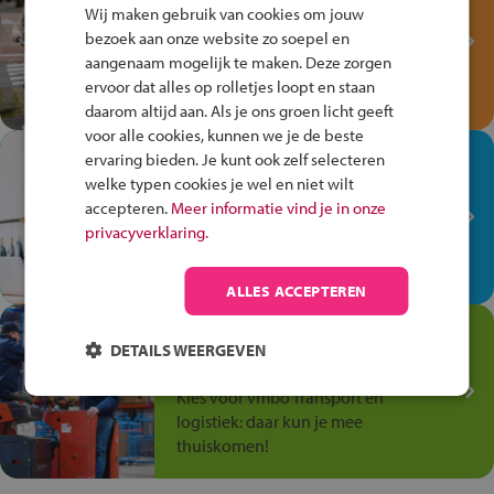
Fiets Veilig
Wij maken gebruik van cookies om jouw
Verkeersspel!
bezoek aan onze website zo soepel en
aangenaam mogelijk te maken. Deze zorgen
Speel het Fiets Veilig Verkeersspel
ervoor dat alles op rolletjes loopt en staan
en win een Cortina-fiets!
daarom altijd aan. Als je ons groen licht geeft
voor alle cookies, kunnen we je de beste
In de winkel ben je op je
ervaring bieden. Je kunt ook zelf selecteren
plek!
welke typen cookies je wel en niet wilt
accepteren.
Meer informatie vind je in onze
Ontdek via het vmbo jouw talent
privacyverklaring.
op de winkelvloer, waar elke dag
anders is!
ALLES ACCEPTEREN
Jouw talent in de
DETAILS WEERGEVEN
Transport en Logistiek
Kies voor vmbo Transport en
logistiek: daar kun je mee
thuiskomen!