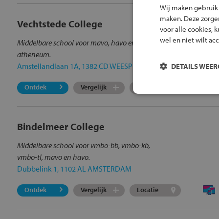
Wij maken gebruik
maken. Deze zorgen 
Vechtstede College
voor alle cookies, 
wel en niet wilt ac
Middelbare school voor mavo, havo en vwo-
atheneum.
Amstellandlaan 1A, 1382 CD WEESP
DETAILS WEE
Ontdek
Vergelijk
Locatie
Bindelmeer College
Middelbare school voor vmbo-bb, vmbo-kb,
vmbo-tl, mavo en havo.
Dubbelink 1, 1102 AL AMSTERDAM
Ontdek
Vergelijk
Locatie