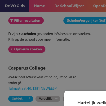
De VO Gids
Home
De SchoolWijzer
OpenD
Filter
resultaten
ScholenVergelijker (
0
/5
Er zijn
30
scholen
gevonden in Weesp en omstreken.
Klik op de school voor meer informatie.
Opnieuw zoeken
Casparus College
Middelbare school voor vmbo-bb, vmbo-kb en
vmbo-gl.
Talmastraat 40, 1381 NE WEESP
Ontdek
Vergelijk
Locatie
Hartelijk wel