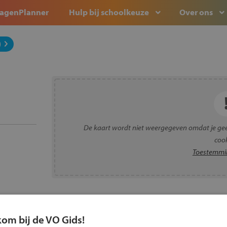
agenPlanner
Hulp bij schoolkeuze
Over ons
)
De kaart wordt niet weergegeven omdat je ge
cook
Toestemmin
kom bij de VO Gids!