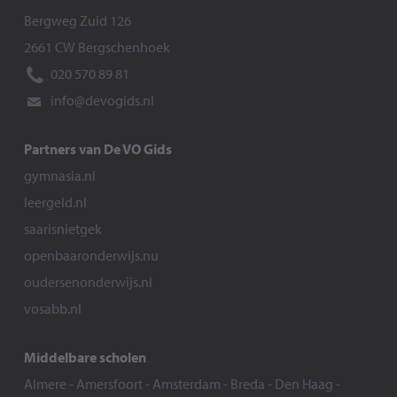
Bergweg Zuid 126
2661 CW Bergschenhoek
020 570 89 81
info@devogids.nl
Partners van De VO Gids
gymnasia.nl
leergeld.nl
saarisnietgek
openbaaronderwijs.nu
oudersenonderwijs.nl
vosabb.nl
Middelbare scholen
Almere
-
Amersfoort
-
Amsterdam
-
Breda
-
Den Haag
-