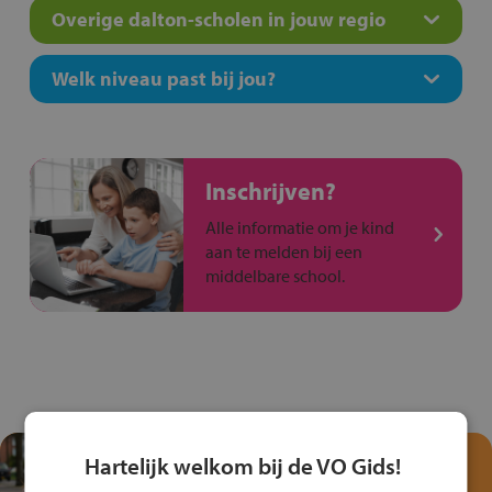
Overige dalton-scholen in jouw regio
Welk niveau past bij jou?
Inschrijven?
Alle informatie om je kind
aan te melden bij een
middelbare school.
Test je kennis met het
Hartelijk welkom bij de VO Gids!
Fiets Veilig