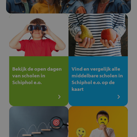
Bekijk de open dagen
Vind en vergelijk alle
van scholen in
middelbare scholen in
Schiphol e.o.
Schiphol e.o. op de
kaart