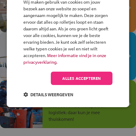
Wij maken gebruik van cookies om jouw
Verkeersspel!
bezoek aan onze website zo soepel en
aangenaam mogelijk te maken. Deze zorgen
Speel het Fiets Veilig Verkeersspel
ervoor dat alles op rolletjes loopt en staan
en win een Cortina-fiets!
daarom altijd aan. Als je ons groen licht geeft
voor alle cookies, kunnen we je de beste
In de winkel ben je op je
ervaring bieden. Je kunt ook zelf selecteren
plek!
welke typen cookies je wel en niet wilt
accepteren.
Meer informatie vind je in onze
Ontdek via het vmbo jouw talent
privacyverklaring.
op de winkelvloer, waar elke dag
anders is!
ALLES ACCEPTEREN
Jouw talent in de
Transport en Logistiek
DETAILS WEERGEVEN
Kies voor vmbo Transport en
logistiek: daar kun je mee
thuiskomen!