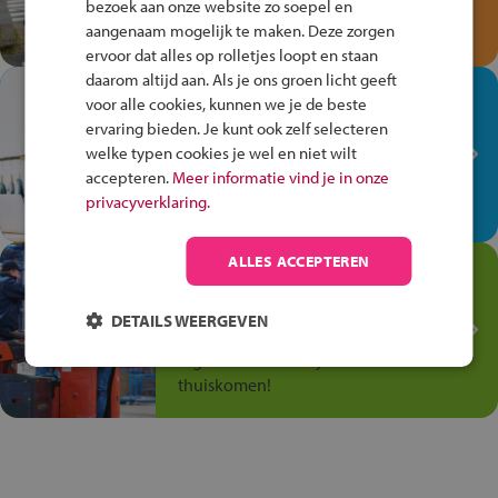
bezoek aan onze website zo soepel en
Speel het Fiets Veilig Verkeersspel
aangenaam mogelijk te maken. Deze zorgen
en win een Cortina-fiets!
ervoor dat alles op rolletjes loopt en staan
daarom altijd aan. Als je ons groen licht geeft
In de winkel ben je op je
voor alle cookies, kunnen we je de beste
plek!
ervaring bieden. Je kunt ook zelf selecteren
welke typen cookies je wel en niet wilt
Ontdek via het vmbo jouw talent
accepteren.
Meer informatie vind je in onze
op de winkelvloer, waar elke dag
privacyverklaring.
anders is!
ALLES ACCEPTEREN
Jouw talent in de
Transport en Logistiek
DETAILS WEERGEVEN
Kies voor vmbo Transport en
logistiek: daar kun je mee
thuiskomen!