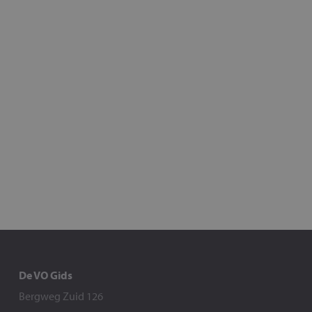
De VO Gids
Bergweg Zuid 126