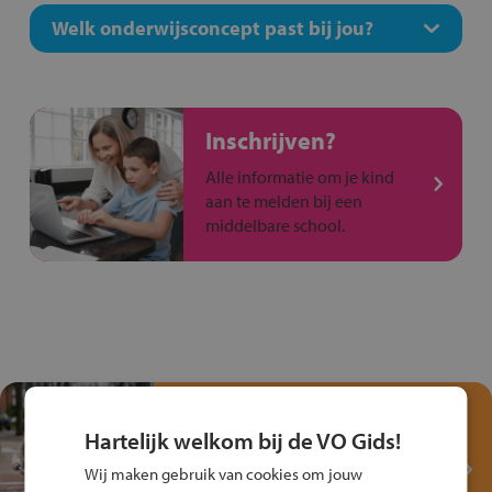
Welk onderwijsconcept past bij jou?
Inschrijven?
Alle informatie om je kind
aan te melden bij een
middelbare school.
Test je kennis met het
Fiets Veilig
Hartelijk welkom bij de VO Gids!
Verkeersspel!
Wij maken gebruik van cookies om jouw