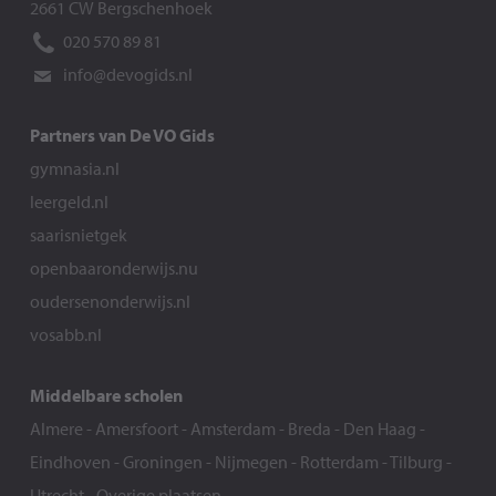
2661 CW Bergschenhoek
020 570 89 81
info@devogids.nl
Partners van De VO Gids
gymnasia.nl
leergeld.nl
saarisnietgek
openbaaronderwijs.nu
oudersenonderwijs.nl
vosabb.nl
Middelbare scholen
Almere
-
Amersfoort
-
Amsterdam
-
Breda
-
Den Haag
-
Eindhoven
-
Groningen
-
Nijmegen
-
Rotterdam
-
Tilburg
-
Utrecht
-
Overige plaatsen