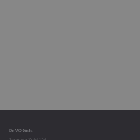
De VO Gids
Bergweg Zuid 126