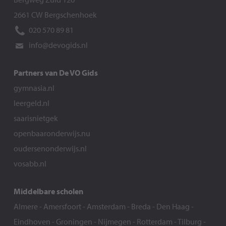
2661 CW Bergschenhoek
020 570 89 81
info@devogids.nl
Partners van De VO Gids
gymnasia.nl
leergeld.nl
saarisnietgek
openbaaronderwijs.nu
oudersenonderwijs.nl
vosabb.nl
Middelbare scholen
Almere
-
Amersfoort
-
Amsterdam
-
Breda
-
Den Haag
-
Eindhoven
-
Groningen
-
Nijmegen
-
Rotterdam
-
Tilburg
-