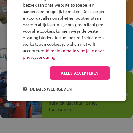
bezoek aan onze website zo soepel en
Speel het Fiets Veilig Verkeersspel
aangenaam mogelijk te maken. Deze zorgen
en win een Cortina-fiets!
ervoor dat alles op rolletjes loopt en staan
daarom altijd aan. Als je ons groen licht geeft
voor alle cookies, kunnen we je de beste
In de winkel ben je op je
ervaring bieden. Je kunt ook zelf selecteren
plek!
welke typen cookies je wel en niet wilt
Ontdek via het vmbo jouw talent
accepteren.
Meer informatie vind je in onze
op de winkelvloer, waar elke dag
privacyverklaring.
anders is!
ALLES ACCEPTEREN
Jouw talent in de
Transport en Logistiek
DETAILS WEERGEVEN
Kies voor vmbo Transport en
logistiek: daar kun je mee
thuiskomen!