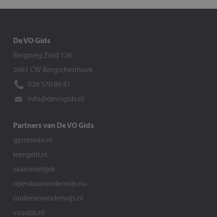
De VO Gids
Bergweg Zuid 126
2661 CW Bergschenhoek
020 570 89 81
info@devogids.nl
Partners van De VO Gids
gymnasia.nl
leergeld.nl
saarisnietgek
openbaaronderwijs.nu
oudersenonderwijs.nl
vosabb.nl