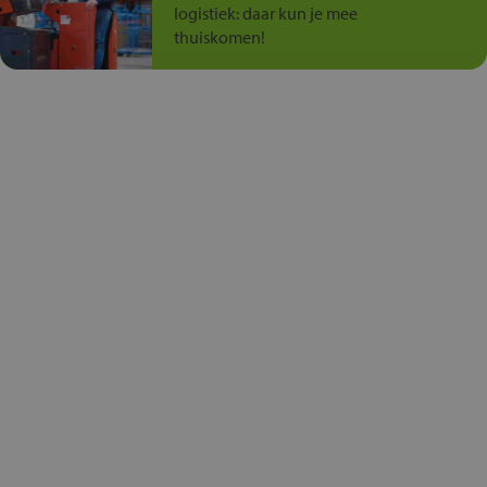
logistiek: daar kun je mee
thuiskomen!