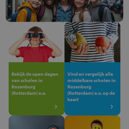
Bekijk de open dagen
Vind en vergelijk alle
van scholen in
middelbare scholen in
Rozenburg
Rozenburg
(Rotterdam) e.o.
(Rotterdam) e.o. op de
kaart