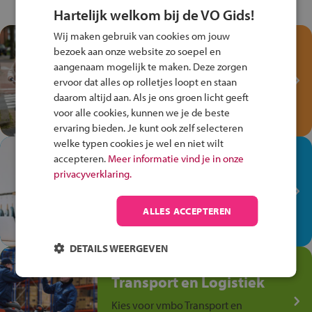
Hartelijk welkom bij de VO Gids!
Wij maken gebruik van cookies om jouw
Test je kennis met het
bezoek aan onze website zo soepel en
Fiets Veilig
aangenaam mogelijk te maken. Deze zorgen
Verkeersspel!
ervoor dat alles op rolletjes loopt en staan
daarom altijd aan. Als je ons groen licht geeft
Speel het Fiets Veilig Verkeersspel
voor alle cookies, kunnen we je de beste
en win een Cortina-fiets!
ervaring bieden. Je kunt ook zelf selecteren
welke typen cookies je wel en niet wilt
In de winkel ben je op je
accepteren.
Meer informatie vind je in onze
plek!
privacyverklaring.
Ontdek via het vmbo jouw talent
op de winkelvloer, waar elke dag
ALLES ACCEPTEREN
anders is!
DETAILS WEERGEVEN
Jouw talent in de
Transport en Logistiek
Kies voor vmbo Transport en