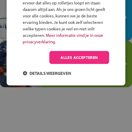
In de winkel ben je op je
ervoor dat alles op rolletjes loopt en staan
plek!
daarom altijd aan. Als je ons groen licht geeft
voor alle cookies, kunnen we je de beste
Ontdek via het vmbo jouw talent
ervaring bieden. Je kunt ook zelf selecteren
op de winkelvloer, waar elke dag
welke typen cookies je wel en niet wilt
anders is!
accepteren.
Meer informatie vind je in onze
privacyverklaring.
Jouw talent in de
Transport en Logistiek
ALLES ACCEPTEREN
Kies voor vmbo Transport en
logistiek: daar kun je mee
DETAILS WEERGEVEN
thuiskomen!