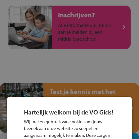
Inschrijven?
Alle informatie om je kind
aan te melden bij een
middelbare school.
Test je kennis met het
Fiets Veilig
Verkeersspel!
Hartelijk welkom bij de VO Gids!
Speel het Fiets Veilig Verkeersspel
Wij maken gebruik van cookies om jouw
en win een Cortina-fiets!
bezoek aan onze website zo soepel en
aangenaam mogelijk te maken. Deze zorgen