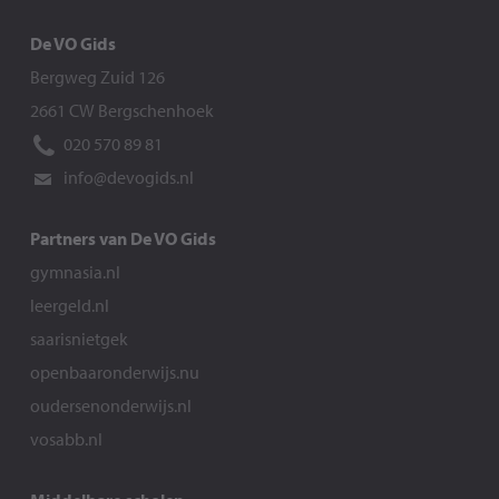
De VO Gids
Bergweg Zuid 126
2661 CW Bergschenhoek
020 570 89 81
info@devogids.nl
Partners van De VO Gids
gymnasia.nl
leergeld.nl
saarisnietgek
openbaaronderwijs.nu
oudersenonderwijs.nl
vosabb.nl