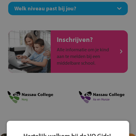
Welk niveau past bij jou?
Inschrijven?
Alle informatie om je kind
aan te melden bij een
middelbare school.
Hartelijk welkom bij de VO Gids!