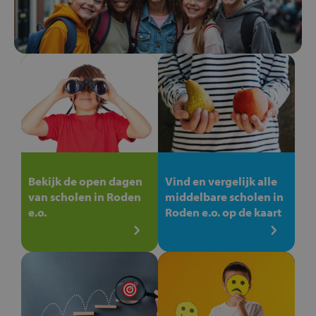
Bekijk de open dagen
Vind en vergelijk alle
van scholen in Roden
middelbare scholen in
e.o.
Roden e.o. op de kaart