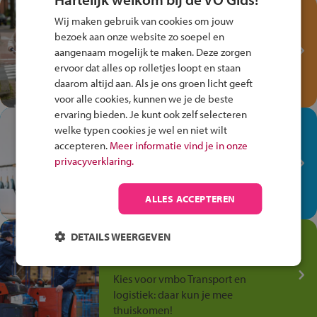
Test je kennis met het
Wij maken gebruik van cookies om jouw
Fiets Veilig
bezoek aan onze website zo soepel en
Verkeersspel!
aangenaam mogelijk te maken. Deze zorgen
ervoor dat alles op rolletjes loopt en staan
Speel het Fiets Veilig Verkeersspel
daarom altijd aan. Als je ons groen licht geeft
en win een Cortina-fiets!
voor alle cookies, kunnen we je de beste
ervaring bieden. Je kunt ook zelf selecteren
In de winkel ben je op je
welke typen cookies je wel en niet wilt
plek!
accepteren.
Meer informatie vind je in onze
privacyverklaring.
Ontdek via het vmbo jouw talent
op de winkelvloer, waar elke dag
anders is!
ALLES ACCEPTEREN
Jouw talent in de
DETAILS WEERGEVEN
Transport en Logistiek
Kies voor vmbo Transport en
logistiek: daar kun je mee
thuiskomen!