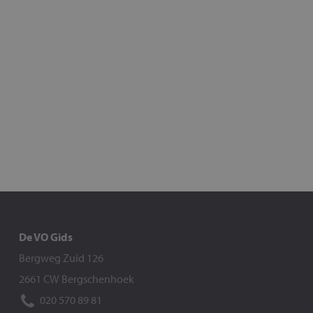
De VO Gids
Bergweg Zuid 126
2661 CW Bergschenhoek
020 570 89 81