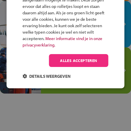
ervoor dat alles op rolletjes loopt en staan
In de winkel ben je op je
daarom altijd aan. Als je ons groen licht geeft
plek!
voor alle cookies, kunnen we je de beste
ervaring bieden. Je kunt ook zelf selecteren
Ontdek via het vmbo jouw talent
welke typen cookies je wel en niet wilt
op de winkelvloer, waar elke dag
accepteren.
Meer informatie vind je in onze
anders is!
privacyverklaring.
Jouw talent in de
ALLES ACCEPTEREN
Transport en Logistiek
Kies voor vmbo Transport en
DETAILS WEERGEVEN
logistiek: daar kun je mee
thuiskomen!