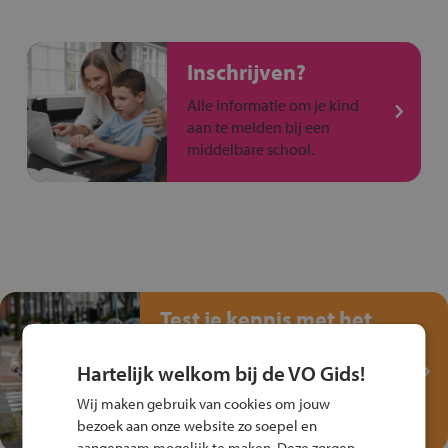
Inschrijven?
Alle informatie om je kind
aan te melden bij een
middelbare school.
Test je kennis met het
Fiets Veilig
Verkeersspel!
Hartelijk welkom bij de VO Gids!
Speel het Fiets Veilig Verkeersspel
Wij maken gebruik van cookies om jouw
en win een Cortina-fiets!
bezoek aan onze website zo soepel en
aangenaam mogelijk te maken. Deze zorgen