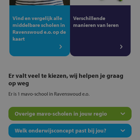
Vind en vergelijk alle
Verschillende
middelbare scholen in
manieren van leren
Ravenswoud e.o. op de
kaart
Er valt veel te kiezen, wij helpen je graag
op weg
Er is 1 mavo-school in Ravenswoud e.o.
Overige mavo-scholen in jouw regio
Welk onderwijsconcept past bij jou?