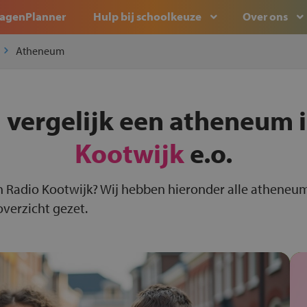
agenPlanner
Hulp bij schoolkeuze
Over ons
Atheneum
 vergelijk een atheneum 
Kootwijk
e.o.
n Radio Kootwijk? Wij hebben hieronder alle atheneum
overzicht gezet.