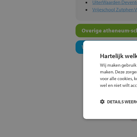
UiterWaarden Devent
Vrijeschool Zutphen 
Overige atheneum-sch
Welk onderwijsconcept
Hartelijk wel
Wij maken gebruik
maken. Deze zorgen 
voor alle cookies, 
wel en niet wilt ac
DETAILS WEE