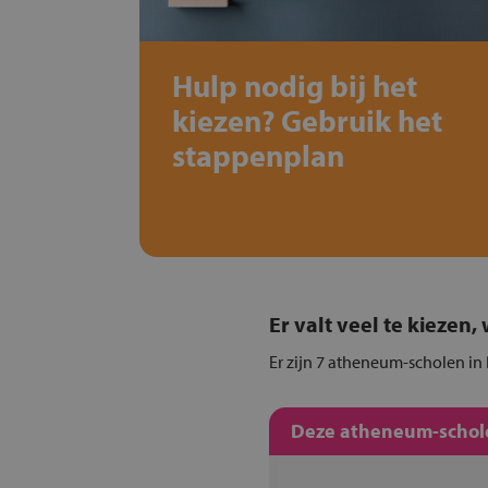
Hulp nodig bij het
kiezen? Gebruik het
stappenplan
Er valt veel te kiezen
Er zijn 7 atheneum-scholen in 
Deze atheneum-schole