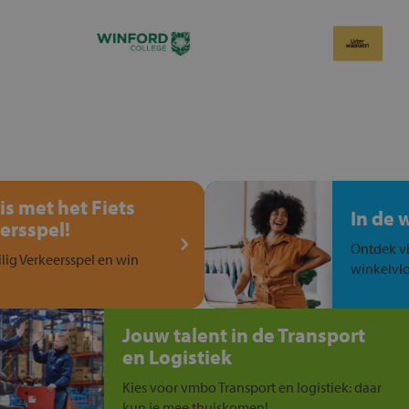
is met het Fiets
In de 
ersspel!
Ontdek vi
ilig Verkeersspel en win
winkelvlo
Jouw talent in de Transport
en Logistiek
Kies voor vmbo Transport en logistiek: daar
kun je mee thuiskomen!