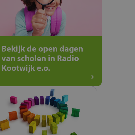
Bekijk de open dagen
van scholen in Radio
Kootwijk e.o.