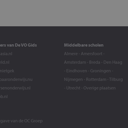
ers van De VO Gids
Middelbare scholen
sia.nl
Almere
-
Amersfoort
-
eld.nl
Amsterdam
-
Breda
-
Den Haag
snietgek
-
Eindhoven
-
Groningen
-
aaronderwijs.nu
Nijmegen
-
Rotterdam
-
Tilburg
senonderwijs.nl
-
Utrecht
-
Overige plaatsen
b.nl
itgave van de
OC Groep