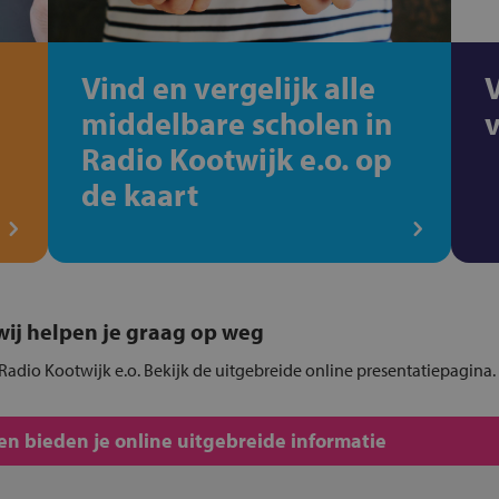
Vind en vergelijk alle
middelbare scholen in
Radio Kootwijk e.o. op
de kaart
, wij helpen je graag op weg
Radio Kootwijk e.o. Bekijk de uitgebreide online presentatiepagina.
n bieden je online uitgebreide informatie