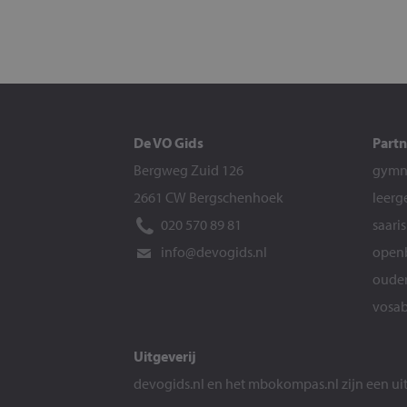
De VO Gids
Partn
Bergweg Zuid 126
gymna
2661 CW Bergschenhoek
leerg
020 570 89 81
saari
info@devogids.nl
openb
ouder
vosab
Uitgeverij
devogids.nl
en het
mbokompas.nl
zijn een u