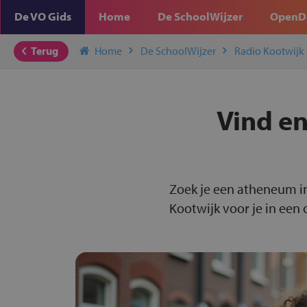
De VO Gids
Home
De SchoolWijzer
OpenD
Terug
Home
De SchoolWijzer
Radio Kootwijk
Vind en
Zoek je een atheneum i
Kootwijk voor je in een 