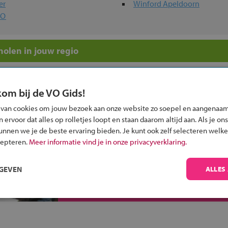
er
Winford Apeldoorn
VO
olen in jouw regio
 past bij jou?
kom bij de VO Gids!
 van cookies om jouw bezoek aan onze website zo soepel en aangenaam
ervoor dat alles op rolletjes loopt en staan daarom altijd aan. Als je ons
kunnen we je de beste ervaring bieden. Je kunt ook zelf selecteren welke
cepteren.
Meer informatie vind je in onze privacyverklaring.
Inschrijven?
Alle informatie om je kind aan te melden bij
RGEVEN
ALLES
een middelbare school.