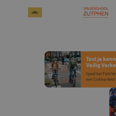
Test je kenn
Veilig Verke
Speel het Fiets Ve
een Cortina-fiets!