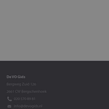
De VO Gids
Bergweg Zuid 126
2661 CW Bergschenhoek
020 570 89 81
info@devogids.nl