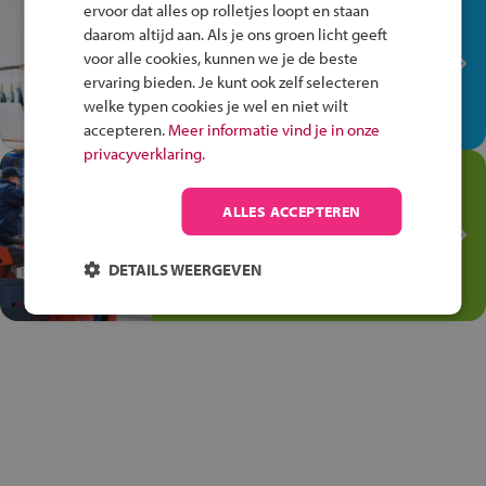
In de winkel ben je op je
ervoor dat alles op rolletjes loopt en staan
plek!
daarom altijd aan. Als je ons groen licht geeft
voor alle cookies, kunnen we je de beste
Ontdek via het vmbo jouw talent
ervaring bieden. Je kunt ook zelf selecteren
op de winkelvloer, waar elke dag
welke typen cookies je wel en niet wilt
anders is!
accepteren.
Meer informatie vind je in onze
privacyverklaring.
Jouw talent in de
Transport en Logistiek
ALLES ACCEPTEREN
Kies voor vmbo Transport en
logistiek: daar kun je mee
DETAILS WEERGEVEN
thuiskomen!