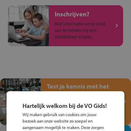
Inschrijven?
Alle informatie om je kind
aan te melden bij een
middelbare school.
Test je kennis met het
Fiets Veilig
Verkeersspel!
Hartelijk welkom bij de VO Gids!
Speel het Fiets Veilig Verkeersspel
Wij maken gebruik van cookies om jouw
en win een Cortina-fiets!
bezoek aan onze website zo soepel en
aangenaam mogelijk te maken. Deze zorgen