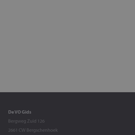
De VO Gids
Bergweg Zuid 126
2661 CW Bergschenhoek