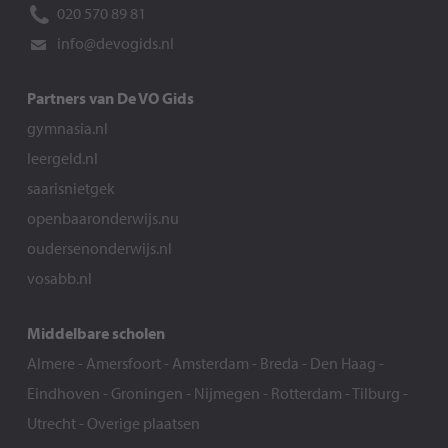
020 570 89 81
info@devogids.nl
Partners van De VO Gids
gymnasia.nl
leergeld.nl
saarisnietgek
openbaaronderwijs.nu
oudersenonderwijs.nl
vosabb.nl
Middelbare scholen
Almere
-
Amersfoort
-
Amsterdam
-
Breda
-
Den Haag
-
Eindhoven
-
Groningen
-
Nijmegen
-
Rotterdam
-
Tilburg
-
Utrecht
-
Overige plaatsen