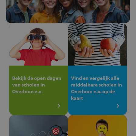
Bekijk de open dagen
Vind en vergelijk alle
van scholen in
middelbare scholen in
Overloon e.o.
Overloon e.o. op de
kaart