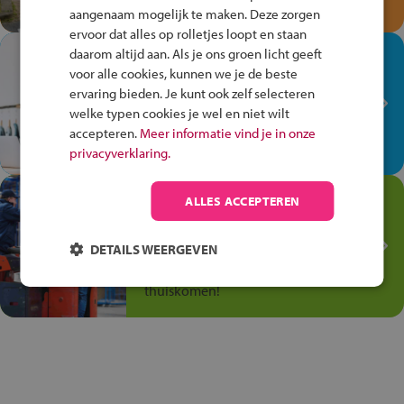
en win een Cortina-fiets!
aangenaam mogelijk te maken. Deze zorgen
ervoor dat alles op rolletjes loopt en staan
In de winkel ben je op je
daarom altijd aan. Als je ons groen licht geeft
voor alle cookies, kunnen we je de beste
plek!
ervaring bieden. Je kunt ook zelf selecteren
Ontdek via het vmbo jouw talent
welke typen cookies je wel en niet wilt
op de winkelvloer, waar elke dag
accepteren.
Meer informatie vind je in onze
anders is!
privacyverklaring.
Jouw talent in de
ALLES ACCEPTEREN
Transport en Logistiek
DETAILS WEERGEVEN
Kies voor vmbo Transport en
logistiek: daar kun je mee
thuiskomen!