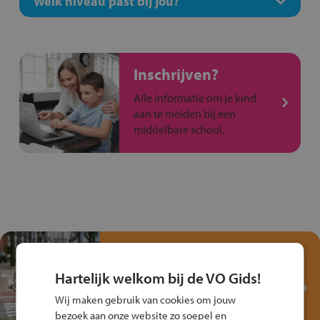
Welk niveau past bij jou?
Inschrijven?
Alle informatie om je kind
aan te melden bij een
middelbare school.
Test je kennis met het
Fiets Veilig
Hartelijk welkom bij de VO Gids!
Verkeersspel!
Wij maken gebruik van cookies om jouw
Speel het Fiets Veilig Verkeersspel
bezoek aan onze website zo soepel en