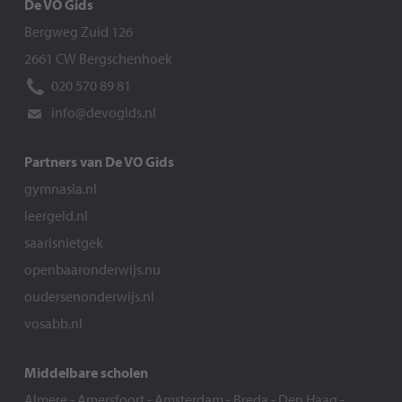
De VO Gids
Bergweg Zuid 126
2661 CW Bergschenhoek
020 570 89 81
info@devogids.nl
Partners van De VO Gids
gymnasia.nl
leergeld.nl
saarisnietgek
openbaaronderwijs.nu
oudersenonderwijs.nl
vosabb.nl
Middelbare scholen
Almere
-
Amersfoort
-
Amsterdam
-
Breda
-
Den Haag
-