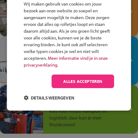
Fiets Veilig
Wij maken gebruik van cookies om jouw
Verkeersspel!
bezoek aan onze website zo soepel en
aangenaam mogelijk te maken. Deze zorgen
Speel het Fiets Veilig Verkeersspel
ervoor dat alles op rolletjes loopt en staan
en win een Cortina-fiets!
daarom altijd aan. Als je ons groen licht geeft
voor alle cookies, kunnen we je de beste
In de winkel ben je op je
ervaring bieden. Je kunt ook zelf selecteren
plek!
welke typen cookies je wel en niet wilt
accepteren.
Meer informatie vind je in onze
Ontdek via het vmbo jouw talent
privacyverklaring.
op de winkelvloer, waar elke dag
anders is!
ALLES ACCEPTEREN
Jouw talent in de
DETAILS WEERGEVEN
Transport en Logistiek
Kies voor vmbo Transport en
logistiek: daar kun je mee
thuiskomen!