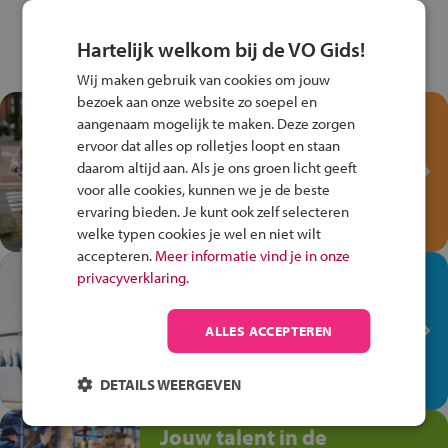
Hartelijk welkom bij de VO Gids!
Wij maken gebruik van cookies om jouw
bezoek aan onze website zo soepel en
Test je kennis met het
aangenaam mogelijk te maken. Deze zorgen
Fiets Veilig
ervoor dat alles op rolletjes loopt en staan
Verkeersspel!
daarom altijd aan. Als je ons groen licht geeft
voor alle cookies, kunnen we je de beste
Speel het Fiets Veilig Verkeersspel
ervaring bieden. Je kunt ook zelf selecteren
en win een Cortina-fiets!
welke typen cookies je wel en niet wilt
accepteren.
Meer informatie vind je in onze
In de winkel ben je op je
privacyverklaring.
plek!
ALLES ACCEPTEREN
Ontdek via het vmbo jouw talent
op de winkelvloer, waar elke dag
anders is!
DETAILS WEERGEVEN
Jouw talent in de