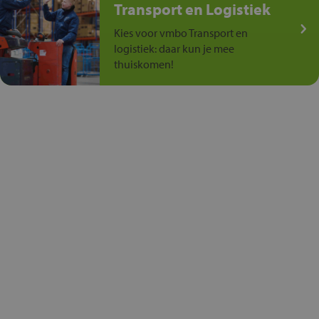
Transport en Logistiek
Kies voor vmbo Transport en
logistiek: daar kun je mee
thuiskomen!