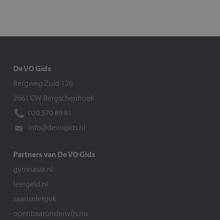
De VO Gids
Bergweg Zuid 126
2661 CW Bergschenhoek
020 570 89 81
info@devogids.nl
Partners van De VO Gids
gymnasia.nl
leergeld.nl
saarisnietgek
openbaaronderwijs.nu