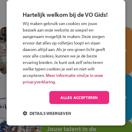
Hartelijk welkom bij de VO Gids!
Wij maken gebruik van cookies om jouw
bezoek aan onze website zo soepel en
Test je kennis met het
aangenaam mogelijk te maken. Deze zorgen
Fiets Veilig
ervoor dat alles op rolletjes loopt en staan
Verkeersspel!
daarom altijd aan. Als je ons groen licht geeft
voor alle cookies, kunnen we je de beste
Speel het Fiets Veilig Verkeersspel
ervaring bieden. Je kunt ook zelf selecteren
en win een Cortina-fiets!
welke typen cookies je wel en niet wilt
accepteren.
Meer informatie vind je in onze
In de winkel ben je op je
privacyverklaring.
plek!
ALLES ACCEPTEREN
Ontdek via het vmbo jouw talent
op de winkelvloer, waar elke dag
anders is!
DETAILS WEERGEVEN
Jouw talent in de