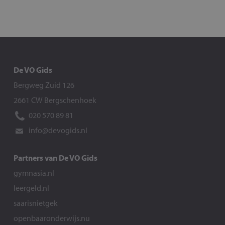
De VO Gids
Bergweg Zuid 126
2661 CW Bergschenhoek
020 570 89 81
info@devogids.nl
Partners van De VO Gids
gymnasia.nl
leergeld.nl
saarisnietgek
openbaaronderwijs.nu