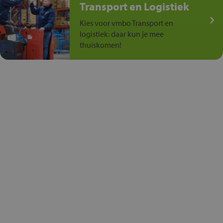
Transport en Logistiek
Kies voor vmbo Transport en
logistiek: daar kun je mee
thuiskomen!