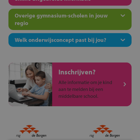
Overige gymnasium-scholen in jouw
regio
Welk onderwijsconcept past bij jou?
Inschrijven?
Alle informatie om je kind
aan te melden bij een
middelbare school.