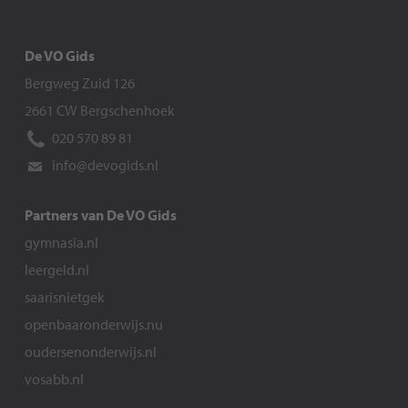
De VO Gids
Bergweg Zuid 126
2661 CW Bergschenhoek
020 570 89 81
info@devogids.nl
Partners van De VO Gids
gymnasia.nl
leergeld.nl
saarisnietgek
openbaaronderwijs.nu
oudersenonderwijs.nl
vosabb.nl