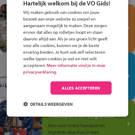
Hartelijk welkom bij de VO Gids!
Test je kennis met het
Wij maken gebruik van cookies om jouw
Fiets Veilig
bezoek aan onze website zo soepel en
aangenaam mogelijk te maken. Deze zorgen
Verkeersspel!
ervoor dat alles op rolletjes loopt en staan
Speel het Fiets Veilig Verkeersspel
daarom altijd aan. Als je ons groen licht geeft
en win een Cortina-fiets!
voor alle cookies, kunnen we je de beste
ervaring bieden. Je kunt ook zelf selecteren
welke typen cookies je wel en niet wilt
In de winkel ben je op je
accepteren.
Meer informatie vind je in onze
plek!
privacyverklaring.
Ontdek via het vmbo jouw talent
op de winkelvloer, waar elke dag
ALLES ACCEPTEREN
anders is!
DETAILS WEERGEVEN
Jouw talent in de
Transport en Logistiek
Kies voor vmbo Transport en
logistiek: daar kun je mee