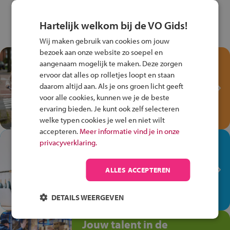
Hartelijk welkom bij de VO Gids!
Wij maken gebruik van cookies om jouw
bezoek aan onze website zo soepel en
Test je kennis met het
aangenaam mogelijk te maken. Deze zorgen
Fiets Veilig
ervoor dat alles op rolletjes loopt en staan
Verkeersspel!
daarom altijd aan. Als je ons groen licht geeft
voor alle cookies, kunnen we je de beste
Speel het Fiets Veilig Verkeersspel
ervaring bieden. Je kunt ook zelf selecteren
en win een Cortina-fiets!
welke typen cookies je wel en niet wilt
accepteren.
Meer informatie vind je in onze
In de winkel ben je op je
privacyverklaring.
plek!
ALLES ACCEPTEREN
Ontdek via het vmbo jouw talent
op de winkelvloer, waar elke dag
anders is!
DETAILS WEERGEVEN
Jouw talent in de