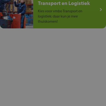
Transport en Logistiek
Kies voor vmbo Transport en
logistiek: daar kun je mee
thuiskomen!