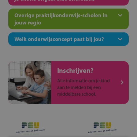
Overige praktijkonderwijs-scholen in
jouw regio
Welk onderwijsconcept past bij jou?
Inschrijven?
Alle informatie om je kind
aan te melden bij een
middelbare school.