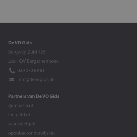
De VO Gids
Bergweg Zuid 126
2661 CW Bergschenhoek
020 570 89 81
info@devogids.nl
Partners van De VO Gids
gymnasia.nl
leergeld.nl
saarisnietgek
openbaaronderwijs.nu