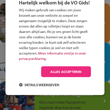
Hartelijk welkom bij de VO Gids!
Test je kennis met het
Wij maken gebruik van cookies om jouw
Fiets Veilig
bezoek aan onze website zo soepel en
aangenaam mogelijk te maken. Deze zorgen
Verkeersspel!
ervoor dat alles op rolletjes loopt en staan
Speel het Fiets Veilig Verkeersspel
daarom altijd aan. Als je ons groen licht geeft
en win een Cortina-fiets!
voor alle cookies, kunnen we je de beste
ervaring bieden. Je kunt ook zelf selecteren
welke typen cookies je wel en niet wilt
In de winkel ben je op je
accepteren.
Meer informatie vind je in onze
plek!
privacyverklaring.
Ontdek via het vmbo jouw talent
op de winkelvloer, waar elke dag
ALLES ACCEPTEREN
anders is!
DETAILS WEERGEVEN
Jouw talent in de
Transport en Logistiek
Kies voor vmbo Transport en
logistiek: daar kun je mee