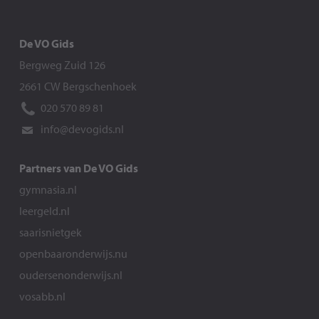
De VO Gids
Bergweg Zuid 126
2661 CW Bergschenhoek
020 570 89 81
info@devogids.nl
Partners van De VO Gids
gymnasia.nl
leergeld.nl
saarisnietgek
openbaaronderwijs.nu
oudersenonderwijs.nl
vosabb.nl