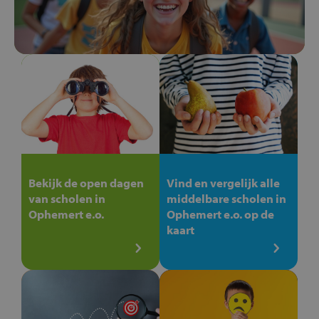
Bekijk de open dagen
Vind en vergelijk alle
van scholen in
middelbare scholen in
Ophemert e.o.
Ophemert e.o. op de
kaart