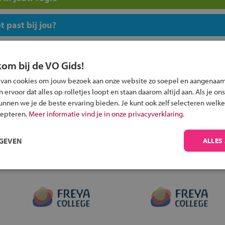
 past bij jou?
kom bij de VO Gids!
 van cookies om jouw bezoek aan onze website zo soepel en aangenaam
ervoor dat alles op rolletjes loopt en staan daarom altijd aan. Als je ons
Inschrijven?
kunnen we je de beste ervaring bieden. Je kunt ook zelf selecteren welke
Alle informatie om je kind aan te melden bij
cepteren.
Meer informatie vind je in onze privacyverklaring.
een middelbare school.
RGEVEN
ALLES