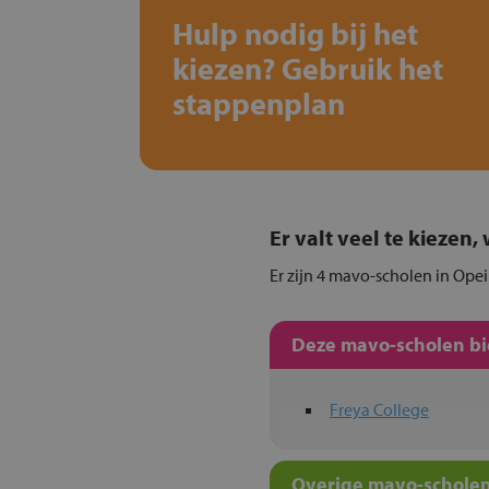
Hulp nodig bij het
kiezen? Gebruik het
stappenplan
Er valt veel te kiezen
Er zijn 4 mavo-scholen in Opei
Deze mavo-scholen bie
Freya College
Overige mavo-scholen