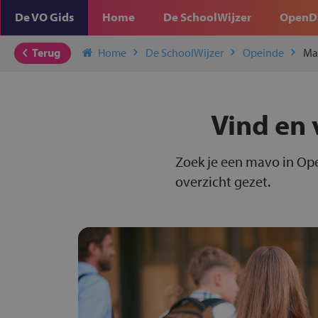
De VO Gids
Home
De SchoolWijzer
OpenD
Terug
Home
De SchoolWijzer
Opeinde
Ma
Vind en 
Zoek je een mavo in Ope
overzicht gezet.