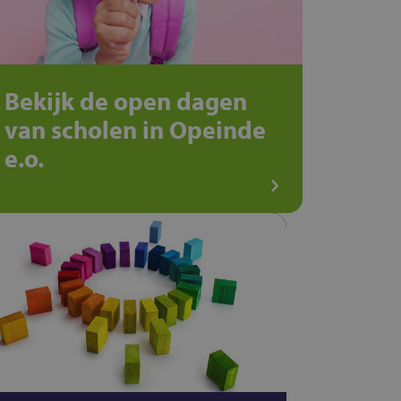
Bekijk de open dagen
van scholen in Opeinde
e.o.