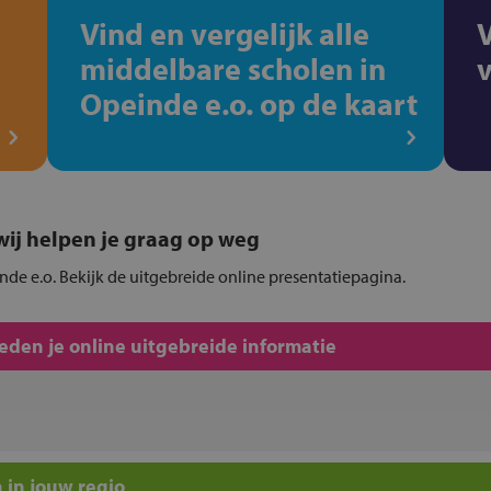
Vind en vergelijk alle
middelbare scholen in
Opeinde e.o. op de kaart
, wij helpen je graag op weg
nde e.o. Bekijk de uitgebreide online presentatiepagina.
den je online uitgebreide informatie
 in jouw regio