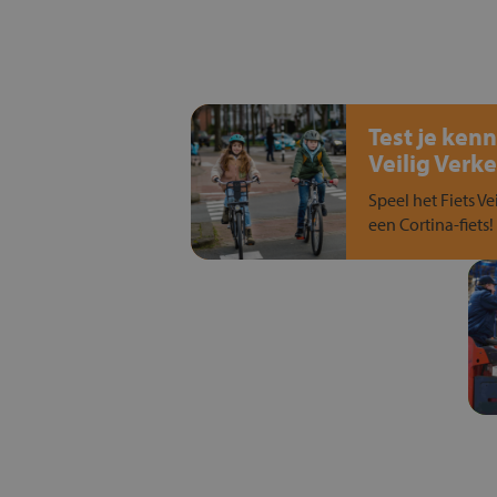
Test je kenn
Veilig Verke
Speel het Fiets Ve
een Cortina-fiets!