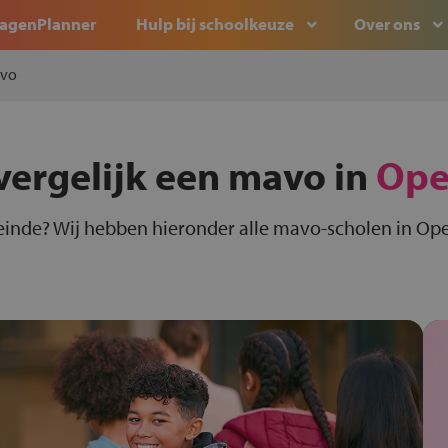
agenPlanner
Hulp bij schoolkeuze
Over ons
vo
vergelijk een mavo in
Ope
inde? Wij hebben hieronder alle mavo-scholen in Ope