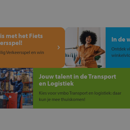
is met het Fiets
In de 
ersspel!
Ontdek vi
ilig Verkeersspel en win
winkelvlo
Jouw talent in de Transport
en Logistiek
Kies voor vmbo Transport en logistiek: daar
kun je mee thuiskomen!