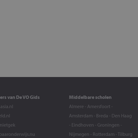
ers van De VO Gids
Middelbare scholen
sia.nl
Almere
-
Amersfoort
-
eld.nl
Amsterdam
-
Breda
-
Den Haag
snietgek
-
Eindhoven
-
Groningen
-
aaronderwijs.nu
Nijmegen
-
Rotterdam
-
Tilburg