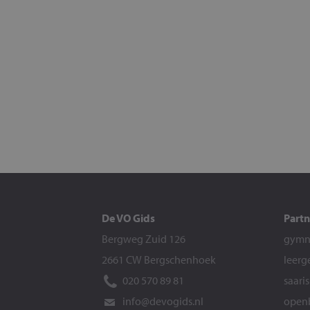
De VO Gids
Partn
Bergweg Zuid 126
gymna
2661 CW Bergschenhoek
leerg
020 570 89 81
saari
info@devogids.nl
openb