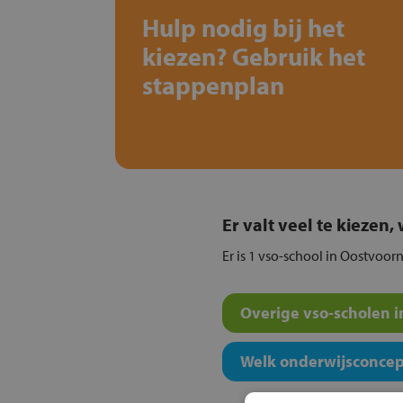
Hulp nodig bij het
kiezen? Gebruik het
stappenplan
Er valt veel te kiezen
Er is 1 vso-school in Oostvoorn
Overige vso-scholen i
Welk onderwijsconcept