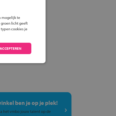
 mogelijk te
 groen licht geeft
 typen cookies je
 ACCEPTEREN
winkel ben je op je plek!
a het vmbo jouw talent op de