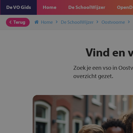
De VO Gids
Home
De SchoolWijzer
OpenD
Terug
Home
De SchoolWijzer
Oostvoorne
Vind en v
Zoek je een vso in Oost
overzicht gezet.