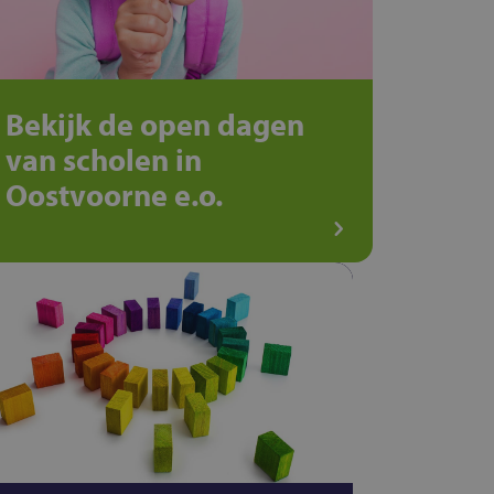
Bekijk de open dagen
van scholen in
Oostvoorne e.o.