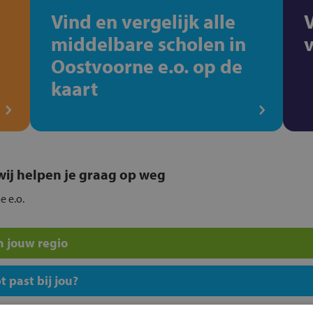
Vind en vergelijk alle
middelbare scholen in
Oostvoorne e.o. op de
kaart
, wij helpen je graag op weg
e e.o.
n jouw regio
 past bij jou?