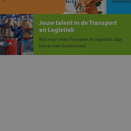
winkelvlo
Jouw talent in de Transport
en Logistiek
Kies voor vmbo Transport en logistiek: daar
kun je mee thuiskomen!