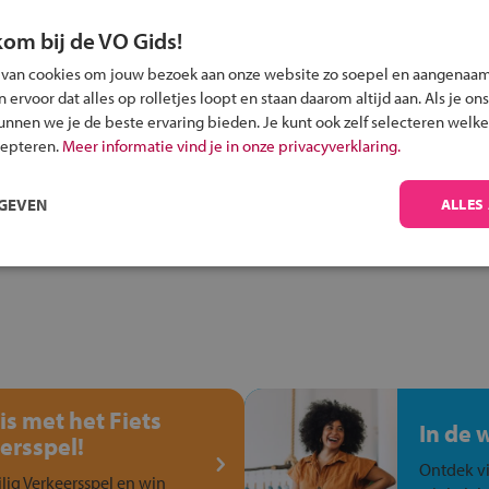
kom bij de VO Gids!
 van cookies om jouw bezoek aan onze website zo soepel en aangenaam
ervoor dat alles op rolletjes loopt en staan daarom altijd aan. Als je ons
Inschrijven?
kunnen we je de beste ervaring bieden. Je kunt ook zelf selecteren welke
Alle informatie om je kind aan te melden bij
cepteren.
Meer informatie vind je in onze privacyverklaring.
een middelbare school.
RGEVEN
ALLES
is met het Fiets
In de 
ersspel!
Ontdek vi
ilig Verkeersspel en win