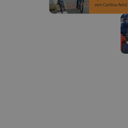
een Cortina-fiets!