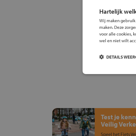
Hartelijk wel
Wij maken gebruik
maken. Deze zorgen 
voor alle cookies, 
wel en niet wilt ac
DETAILS WEE
Test je kenn
Veilig Verke
Speel het Fiets Ve