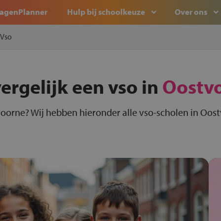
agenPlanner
Hulp bij schoolkeuze
Over ons
Vso
ergelijk een vso in
Oostv
voorne? Wij hebben hieronder alle vso-scholen in Oost