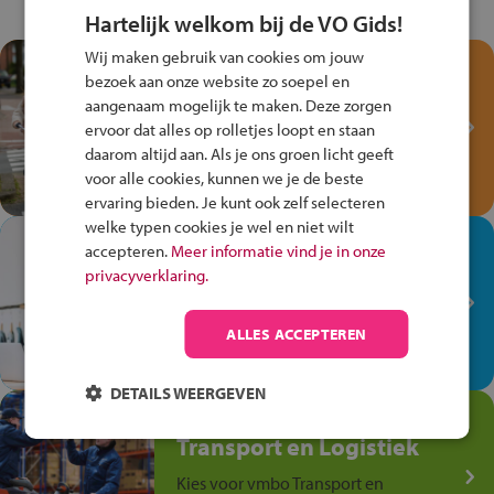
Hartelijk welkom bij de VO Gids!
Wij maken gebruik van cookies om jouw
Test je kennis met het
bezoek aan onze website zo soepel en
Fiets Veilig
aangenaam mogelijk te maken. Deze zorgen
Verkeersspel!
ervoor dat alles op rolletjes loopt en staan
daarom altijd aan. Als je ons groen licht geeft
Speel het Fiets Veilig Verkeersspel
voor alle cookies, kunnen we je de beste
en win een Cortina-fiets!
ervaring bieden. Je kunt ook zelf selecteren
welke typen cookies je wel en niet wilt
In de winkel ben je op je
accepteren.
Meer informatie vind je in onze
plek!
privacyverklaring.
Ontdek via het vmbo jouw talent
op de winkelvloer, waar elke dag
ALLES ACCEPTEREN
anders is!
DETAILS WEERGEVEN
Jouw talent in de
Transport en Logistiek
Kies voor vmbo Transport en