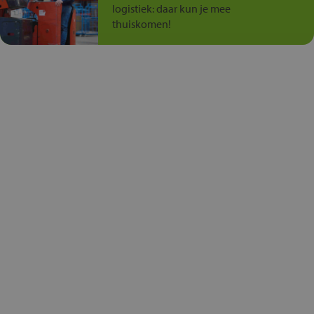
logistiek: daar kun je mee
thuiskomen!