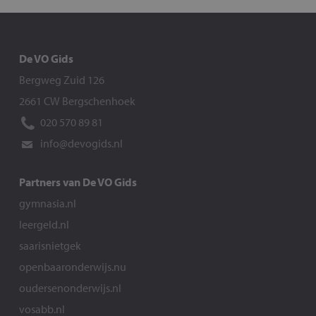
De VO Gids
Bergweg Zuid 126
2661 CW Bergschenhoek
020 570 89 81
info@devogids.nl
Partners van De VO Gids
gymnasia.nl
leergeld.nl
saarisnietgek
openbaaronderwijs.nu
oudersenonderwijs.nl
vosabb.nl