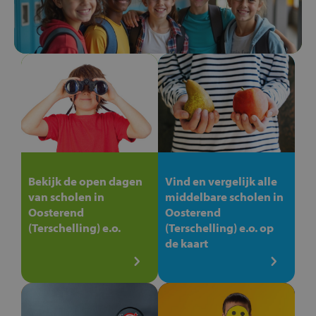
Bekijk de open dagen
Vind en vergelijk alle
van scholen in
middelbare scholen in
Oosterend
Oosterend
(Terschelling) e.o.
(Terschelling) e.o. op
de kaart