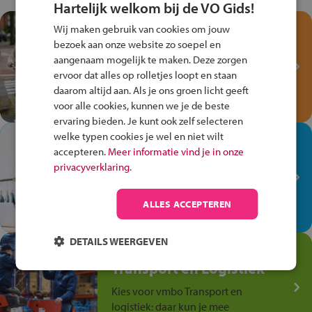
Hartelijk welkom bij de VO Gids!
Test je kennis met het
Wij maken gebruik van cookies om jouw
Fiets Veilig
bezoek aan onze website zo soepel en
aangenaam mogelijk te maken. Deze zorgen
Verkeersspel!
ervoor dat alles op rolletjes loopt en staan
Speel het Fiets Veilig Verkeersspel
daarom altijd aan. Als je ons groen licht geeft
en win een Cortina-fiets!
voor alle cookies, kunnen we je de beste
ervaring bieden. Je kunt ook zelf selecteren
welke typen cookies je wel en niet wilt
In de winkel ben je op je
accepteren.
Meer informatie vind je in onze
plek!
privacyverklaring.
Ontdek via het vmbo jouw talent
op de winkelvloer, waar elke dag
ALLES ACCEPTEREN
anders is!
DETAILS WEERGEVEN
Jouw talent in de
Transport en Logistiek
Kies voor vmbo Transport en
logistiek: daar kun je mee