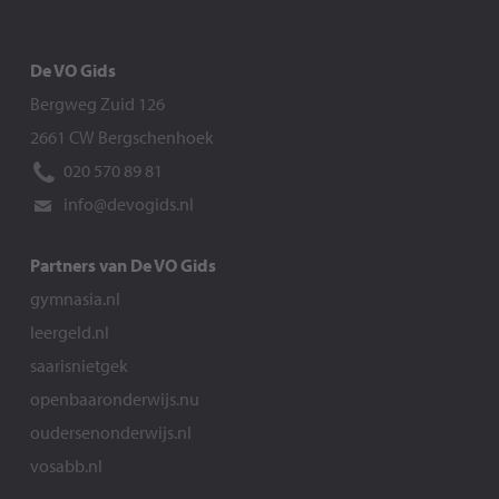
De VO Gids
Bergweg Zuid 126
2661 CW Bergschenhoek
020 570 89 81
info@devogids.nl
Partners van De VO Gids
gymnasia.nl
leergeld.nl
saarisnietgek
openbaaronderwijs.nu
oudersenonderwijs.nl
vosabb.nl