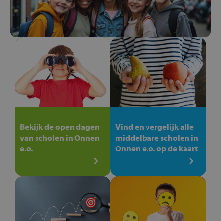
Bekijk de open dagen
Vind en vergelijk alle
van scholen in Onnen
middelbare scholen in
e.o.
Onnen e.o. op de kaart