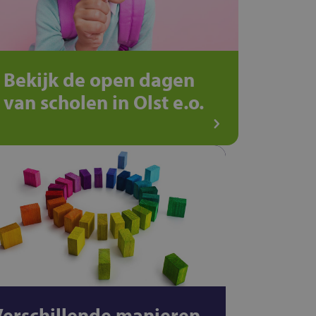
Bekijk de open dagen
van scholen in Olst e.o.
Verschillende manieren