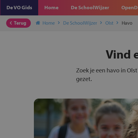
De VO Gids
Home
De SchoolWijzer
OpenD
Terug
Home
De SchoolWijzer
Olst
Havo
Vind 
Zoek je een havo in Olst
gezet.