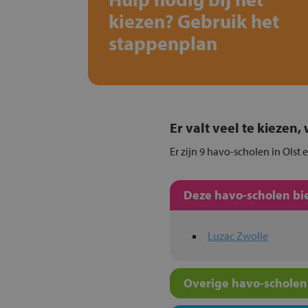
kiezen? Gebruik het
stappenplan
Er valt veel te kiezen
Er zijn 9 havo-scholen in Olst 
Deze havo-scholen bie
Luzac Zwolle
Overige havo-scholen 