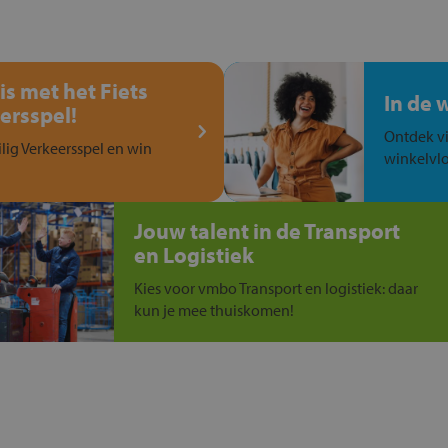
is met het Fiets
In de 
ersspel!
Ontdek vi
ilig Verkeersspel en win
winkelvlo
Jouw talent in de Transport
en Logistiek
Kies voor vmbo Transport en logistiek: daar
kun je mee thuiskomen!