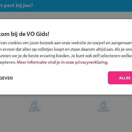
 past bij jou?
kom bij de VO Gids!
 van cookies om jouw bezoek aan onze website zo soepel en aangenaam
Inschrijven?
ervoor dat alles op rolletjes loopt en staan daarom altijd aan. Als je ons
kunnen we je de beste ervaring bieden. Je kunt ook zelf selecteren welke
Alle informatie om je kind aan te melden bij
cepteren.
Meer informatie vind je in onze privacyverklaring.
een middelbare school.
RGEVEN
ALLES