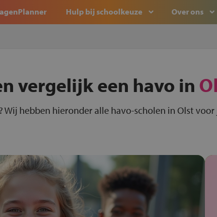
agenPlanner
Hulp bij schoolkeuze
Over ons
en vergelijk een havo in
Ol
? Wij hebben hieronder alle havo-scholen in Olst voor 