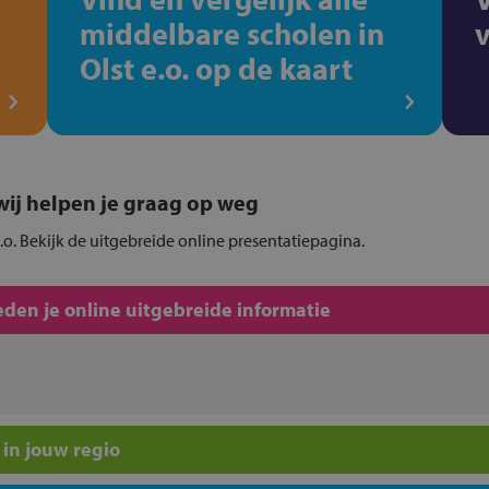
middelbare scholen in
Olst e.o. op de kaart
, wij helpen je graag op weg
e.o. Bekijk de uitgebreide online presentatiepagina.
den je online uitgebreide informatie
in jouw regio