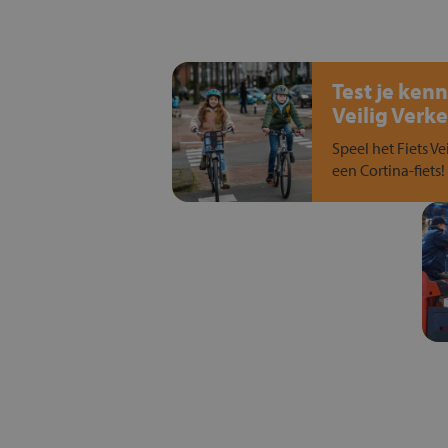
Test je kenn
Veilig Verke
Speel het Fiets Ve
een Cortina-fiets!