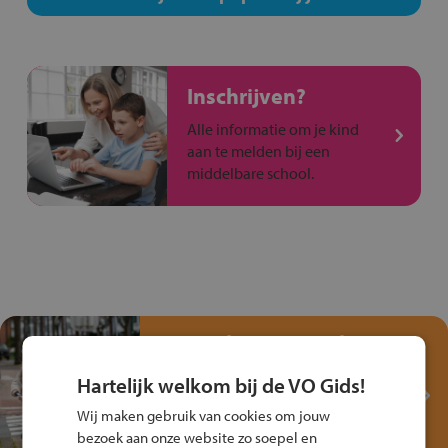
Inschrijven?
Alle informatie om je kind
aan te melden bij een
middelbare school.
Test je kennis met het
Fiets Veilig
Hartelijk welkom bij de VO Gids!
Verkeersspel!
Wij maken gebruik van cookies om jouw
Speel het Fiets Veilig Verkeersspel
bezoek aan onze website zo soepel en
en win een Cortina-fiets!