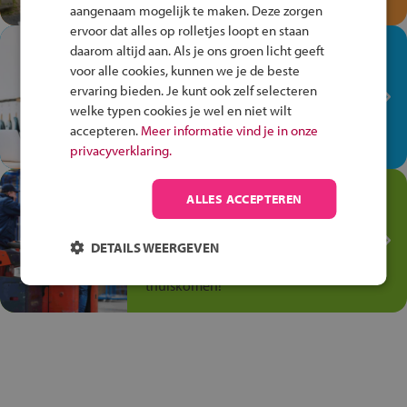
aangenaam mogelijk te maken. Deze zorgen
ervoor dat alles op rolletjes loopt en staan
In de winkel ben je op je
daarom altijd aan. Als je ons groen licht geeft
plek!
voor alle cookies, kunnen we je de beste
ervaring bieden. Je kunt ook zelf selecteren
Ontdek via het vmbo jouw talent
welke typen cookies je wel en niet wilt
op de winkelvloer, waar elke dag
accepteren.
Meer informatie vind je in onze
anders is!
privacyverklaring.
Jouw talent in de
ALLES ACCEPTEREN
Transport en Logistiek
Kies voor vmbo Transport en
DETAILS WEERGEVEN
logistiek: daar kun je mee
thuiskomen!