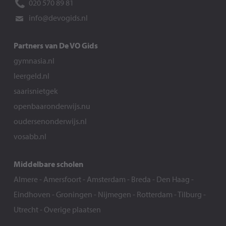
020 570 89 81
info@devogids.nl
Partners van De VO Gids
gymnasia.nl
leergeld.nl
saarisnietgek
openbaaronderwijs.nu
oudersenonderwijs.nl
vosabb.nl
Middelbare scholen
Almere
-
Amersfoort
-
Amsterdam
-
Breda
-
Den Haag
-
Eindhoven
-
Groningen
-
Nijmegen
-
Rotterdam
-
Tilburg
-
Utrecht
-
Overige plaatsen