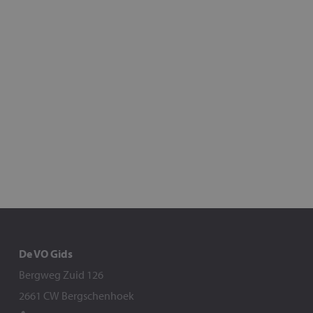
De VO Gids
Bergweg Zuid 126
2661 CW Bergschenhoek