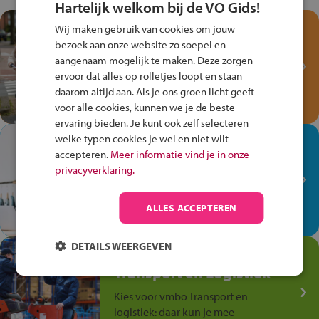
Hartelijk welkom bij de VO Gids!
Test je kennis met het
Wij maken gebruik van cookies om jouw
Fiets Veilig
bezoek aan onze website zo soepel en
aangenaam mogelijk te maken. Deze zorgen
Verkeersspel!
ervoor dat alles op rolletjes loopt en staan
Speel het Fiets Veilig Verkeersspel
daarom altijd aan. Als je ons groen licht geeft
en win een Cortina-fiets!
voor alle cookies, kunnen we je de beste
ervaring bieden. Je kunt ook zelf selecteren
welke typen cookies je wel en niet wilt
In de winkel ben je op je
accepteren.
Meer informatie vind je in onze
plek!
privacyverklaring.
Ontdek via het vmbo jouw talent
op de winkelvloer, waar elke dag
ALLES ACCEPTEREN
anders is!
DETAILS WEERGEVEN
Jouw talent in de
Transport en Logistiek
Kies voor vmbo Transport en
logistiek: daar kun je mee