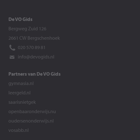
De VO Gids
Bergweg Zuid 126
2661 CW Bergschenhoek
020 570 89 81
info@devogids.nl
Partners van De VO Gids
gymnasia.nl
leergeld.nl
saarisnietgek
openbaaronderwijs.nu
oudersenonderwijs.nl
vosabb.nl