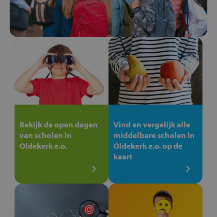
Bekijk de open dagen
Vind en vergelijk alle
van scholen in
middelbare scholen in
Oldekerk e.o.
Oldekerk e.o. op de
kaart