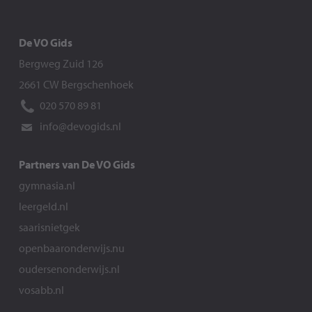
De VO Gids
Bergweg Zuid 126
2661 CW Bergschenhoek
020 570 89 81
info@devogids.nl
Partners van De VO Gids
gymnasia.nl
leergeld.nl
saarisnietgek
openbaaronderwijs.nu
oudersenonderwijs.nl
vosabb.nl