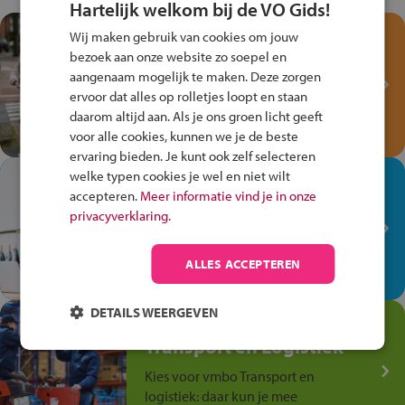
Hartelijk welkom bij de VO Gids!
Test je kennis met het
Wij maken gebruik van cookies om jouw
Fiets Veilig
bezoek aan onze website zo soepel en
aangenaam mogelijk te maken. Deze zorgen
Verkeersspel!
ervoor dat alles op rolletjes loopt en staan
Speel het Fiets Veilig Verkeersspel
daarom altijd aan. Als je ons groen licht geeft
en win een Cortina-fiets!
voor alle cookies, kunnen we je de beste
ervaring bieden. Je kunt ook zelf selecteren
welke typen cookies je wel en niet wilt
In de winkel ben je op je
accepteren.
Meer informatie vind je in onze
plek!
privacyverklaring.
Ontdek via het vmbo jouw talent
op de winkelvloer, waar elke dag
ALLES ACCEPTEREN
anders is!
DETAILS WEERGEVEN
Jouw talent in de
Transport en Logistiek
Kies voor vmbo Transport en
logistiek: daar kun je mee