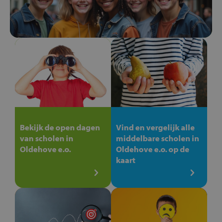
Bekijk de open dagen
Vind en vergelijk alle
van scholen in
middelbare scholen in
Oldehove e.o.
Oldehove e.o. op de
kaart