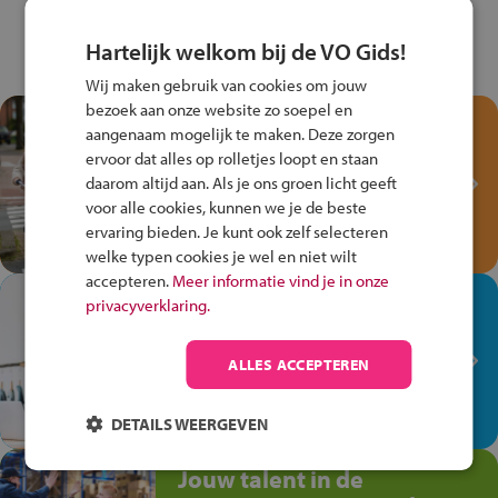
Hartelijk welkom bij de VO Gids!
Wij maken gebruik van cookies om jouw
bezoek aan onze website zo soepel en
Test je kennis met het
aangenaam mogelijk te maken. Deze zorgen
Fiets Veilig
ervoor dat alles op rolletjes loopt en staan
Verkeersspel!
daarom altijd aan. Als je ons groen licht geeft
voor alle cookies, kunnen we je de beste
Speel het Fiets Veilig Verkeersspel
ervaring bieden. Je kunt ook zelf selecteren
en win een Cortina-fiets!
welke typen cookies je wel en niet wilt
accepteren.
Meer informatie vind je in onze
In de winkel ben je op je
privacyverklaring.
plek!
ALLES ACCEPTEREN
Ontdek via het vmbo jouw talent
op de winkelvloer, waar elke dag
anders is!
DETAILS WEERGEVEN
Jouw talent in de