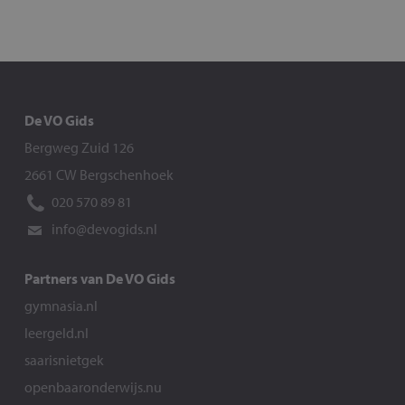
De VO Gids
Bergweg Zuid 126
2661 CW Bergschenhoek
020 570 89 81
info@devogids.nl
Partners van De VO Gids
gymnasia.nl
leergeld.nl
saarisnietgek
openbaaronderwijs.nu