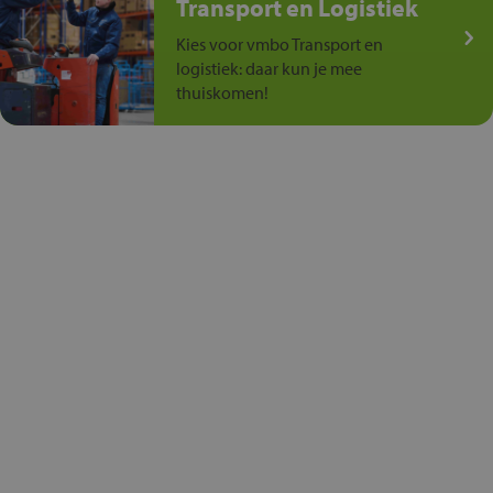
Transport en Logistiek
Kies voor vmbo Transport en
logistiek: daar kun je mee
thuiskomen!