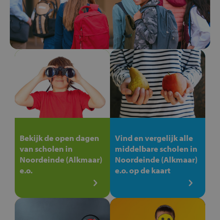
Bekijk de open dagen
Vind en vergelijk alle
van scholen in
middelbare scholen in
Noordeinde (Alkmaar)
Noordeinde (Alkmaar)
e.o.
e.o. op de kaart