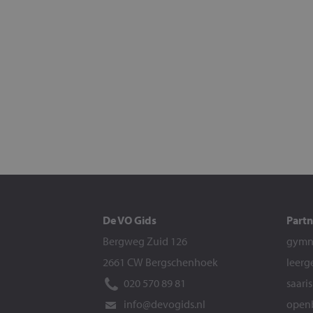
De VO Gids
Partn
Bergweg Zuid 126
gymna
2661 CW Bergschenhoek
leerg
020 570 89 81
saari
info@devogids.nl
openb