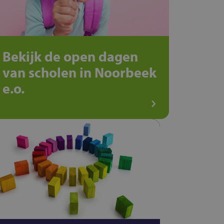
Bekijk de open dagen
van scholen in Noorbeek
e.o.