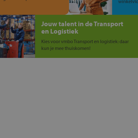
winkelvlo
Jouw talent in de Transport
en Logistiek
Kies voor vmbo Transport en logistiek: daar
kun je mee thuiskomen!