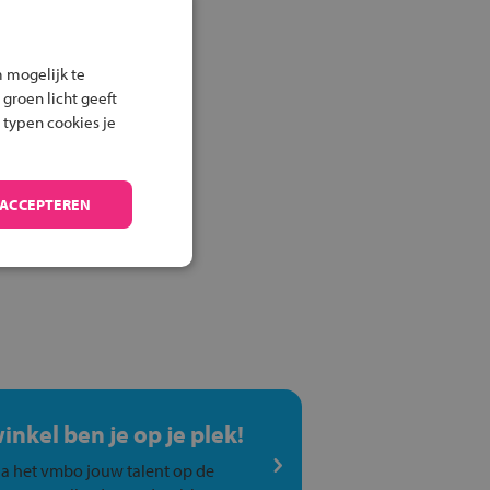
 mogelijk te
 groen licht geeft
 typen cookies je
 ACCEPTEREN
winkel ben je op je plek!
a het vmbo jouw talent op de