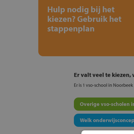
Hulp nodig bij het
kiezen? Gebruik het
stappenplan
Er valt veel te kiezen
Er is 1 vso-school in Noorbeek 
Overige vso-scholen i
Welk onderwijsconcept