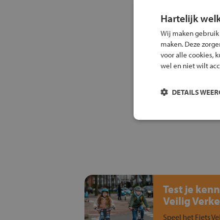
Hartelijk wel
Wij maken gebruik
maken. Deze zorgen 
voor alle cookies, 
wel en niet wilt ac
DETAILS WEE
Test je kenn
Veilig Verke
Speel het Fiets Ve