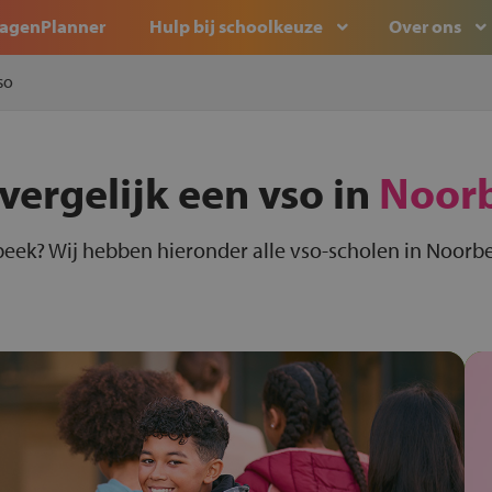
agenPlanner
Hulp bij schoolkeuze
Over ons
so
vergelijk een vso in
Noor
beek? Wij hebben hieronder alle vso-scholen in Noorbe