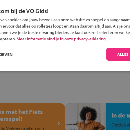
kom bij de VO Gids!
 van cookies om jouw bezoek aan onze website zo soepel en aangenaam
ervoor dat alles op rolletjes loopt en staan daarom altijd aan. Als je ons
Inschrijven?
kunnen we je de beste ervaring bieden. Je kunt ook zelf selecteren welke
Alle informatie om je kind aan te melden bij
cepteren.
Meer informatie vind je in onze privacyverklaring.
een middelbare school.
RGEVEN
ALLES
is met het Fiets
In de 
ersspel!
Ontdek vi
ilig Verkeersspel en win