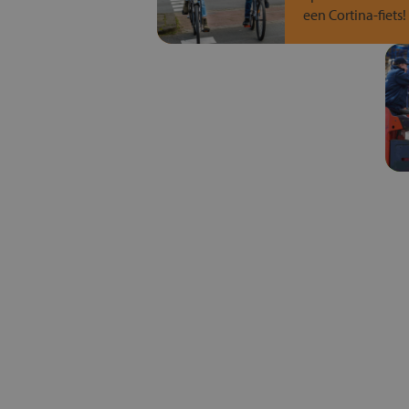
een Cortina-fiets!