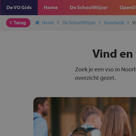
De VO Gids
Home
De SchoolWijzer
OpenD
Terug
Home
De SchoolWijzer
Noorbeek
V
Vind en 
Zoek je een vso in Noor
overzicht gezet.