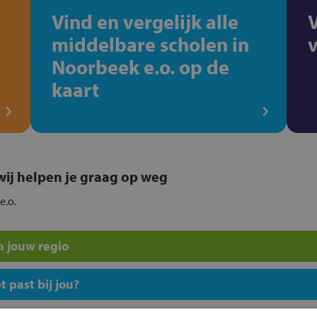
Vind en vergelijk alle
middelbare scholen in
Noorbeek e.o. op de
kaart
, wij helpen je graag op weg
e.o.
n jouw regio
 past bij jou?