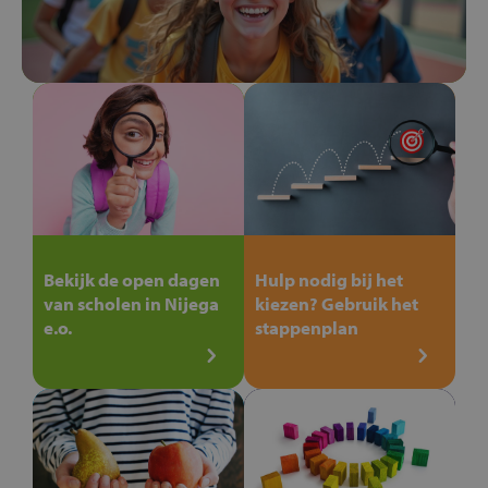
Bekijk de open dagen
Hulp nodig bij het
van scholen in Nijega
kiezen? Gebruik het
e.o.
stappenplan