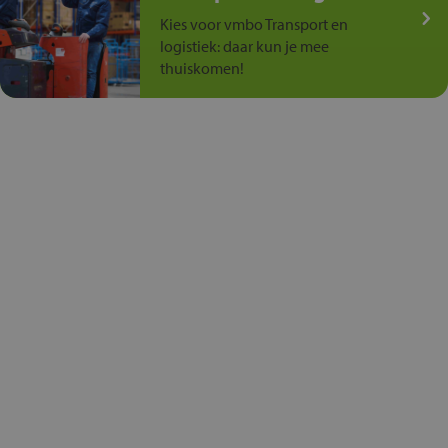
Kies voor vmbo Transport en
logistiek: daar kun je mee
thuiskomen!