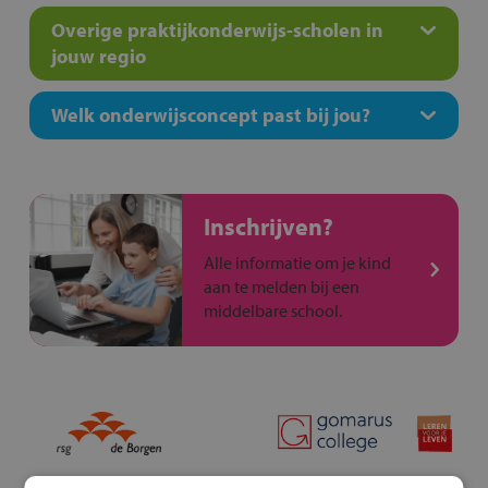
Overige praktijkonderwijs-scholen in
jouw regio
Welk onderwijsconcept past bij jou?
Inschrijven?
Alle informatie om je kind
aan te melden bij een
middelbare school.