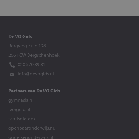
De VO Gids
Bergweg Zuid 126
2661 CW Bergschenhoek
020 570 89 81
info@devogids.nl
Partners van De VO Gids
gymnasia.nl
leergeld.nl
saarisnietgek
openbaaronderwijs.nu
oudersenonderwijs.nl