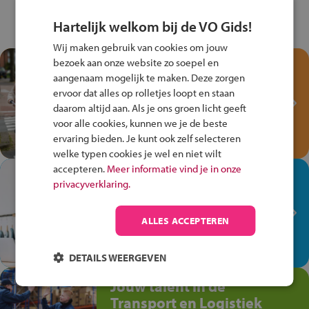
Hartelijk welkom bij de VO Gids!
Wij maken gebruik van cookies om jouw
bezoek aan onze website zo soepel en
Test je kennis met het
aangenaam mogelijk te maken. Deze zorgen
Fiets Veilig
ervoor dat alles op rolletjes loopt en staan
Verkeersspel!
daarom altijd aan. Als je ons groen licht geeft
Speel het Fiets Veilig Verkeersspel
voor alle cookies, kunnen we je de beste
en win een Cortina-fiets!
ervaring bieden. Je kunt ook zelf selecteren
welke typen cookies je wel en niet wilt
accepteren.
Meer informatie vind je in onze
In de winkel ben je op je
privacyverklaring.
plek!
Ontdek via het vmbo jouw talent
ALLES ACCEPTEREN
op de winkelvloer, waar elke dag
anders is!
DETAILS WEERGEVEN
Jouw talent in de
Transport en Logistiek