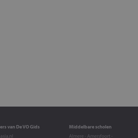
ers van De VO Gids
Middelbare scholen
sia.nl
Almere
-
Amersfoort
-