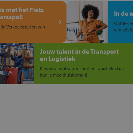
is met het Fiets
In de 
ersspel!
Ontdek vi
ilig Verkeersspel en win
winkelvlo
Jouw talent in de Transport
en Logistiek
Kies voor vmbo Transport en logistiek: daar
kun je mee thuiskomen!