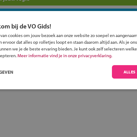
 past bij jou?
kom bij de VO Gids!
 van cookies om jouw bezoek aan onze website zo soepel en aangenaam
ervoor dat alles op rolletjes loopt en staan daarom altijd aan. Als je ons
kunnen we je de beste ervaring bieden. Je kunt ook zelf selecteren welke
cepteren.
Meer informatie vind je in onze privacyverklaring.
Inschrijven?
Alle informatie om je kind aan te melden bij
RGEVEN
ALLES
een middelbare school.