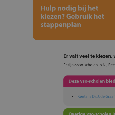
Hulp nodig bij het
kiezen? Gebruik het
stappenplan
Er valt veel te kiezen
Er zijn 6 vso-scholen in Nij Be
Deze vso-scholen bied
Kentalis Dr. J. de Gra
Overige vso-scholen i