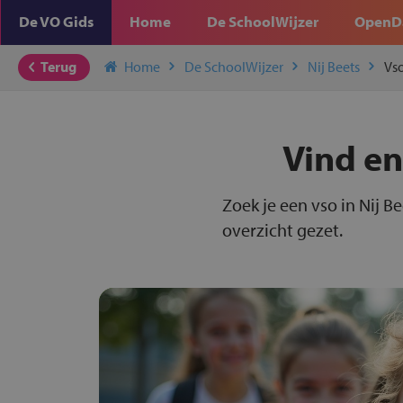
De VO Gids
Home
De SchoolWijzer
OpenD
Terug
Home
De SchoolWijzer
Nij Beets
Vs
Vind en
Zoek je een vso in Nij B
overzicht gezet.