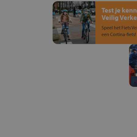
Test je kenn
Veilig Verke
Speel het Fiets Ve
een Cortina-fiets!