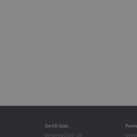
De VO Gids
Partn
Bergweg Zuid 126
gymna