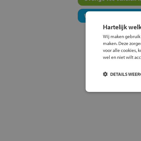
Welk onderwijsconcept
Hartelijk wel
Wij maken gebruik
maken. Deze zorgen 
voor alle cookies, 
wel en niet wilt ac
DETAILS WEE