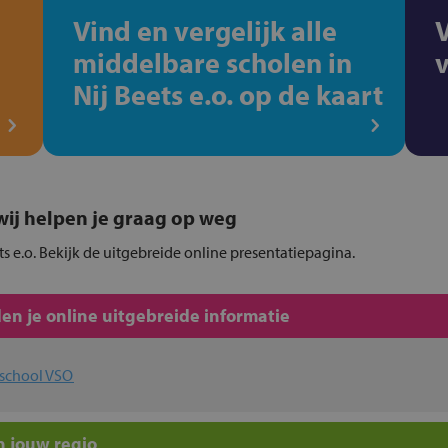
Vind en vergelijk alle
middelbare scholen in
Nij Beets e.o. op de kaart
, wij helpen je graag op weg
ets e.o. Bekijk de uitgebreide online presentatiepagina.
en je online uitgebreide informatie
afschool VSO
n jouw regio