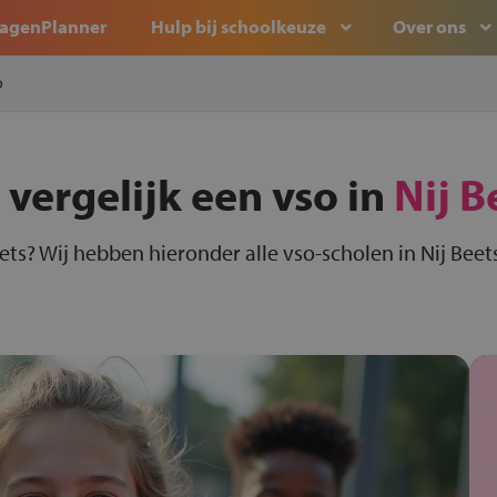
agenPlanner
Hulp bij schoolkeuze
Over ons
o
 vergelijk een vso in
Nij B
eets? Wij hebben hieronder alle vso-scholen in Nij Beets