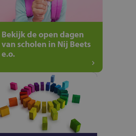
Bekijk de open dagen
van scholen in Nij Beets
e.o.