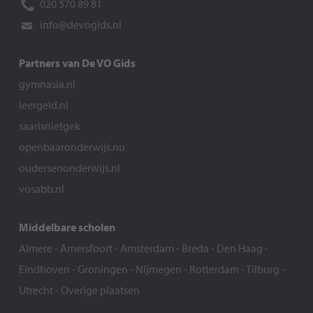
020 570 89 81
info@devogids.nl
Partners van De VO Gids
gymnasia.nl
leergeld.nl
saarisnietgek
openbaaronderwijs.nu
oudersenonderwijs.nl
vosabb.nl
Middelbare scholen
Almere
-
Amersfoort
-
Amsterdam
-
Breda
-
Den Haag
-
Eindhoven
-
Groningen
-
Nijmegen
-
Rotterdam
-
Tilburg
-
Utrecht
-
Overige plaatsen