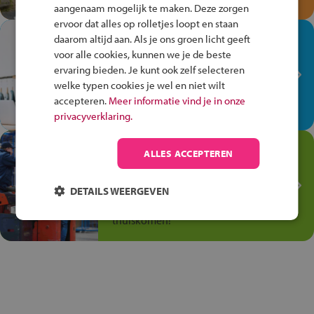
aangenaam mogelijk te maken. Deze zorgen
ervoor dat alles op rolletjes loopt en staan
In de winkel ben je op je
daarom altijd aan. Als je ons groen licht geeft
plek!
voor alle cookies, kunnen we je de beste
ervaring bieden. Je kunt ook zelf selecteren
Ontdek via het vmbo jouw talent
welke typen cookies je wel en niet wilt
op de winkelvloer, waar elke dag
accepteren.
Meer informatie vind je in onze
anders is!
privacyverklaring.
Jouw talent in de
ALLES ACCEPTEREN
Transport en Logistiek
Kies voor vmbo Transport en
DETAILS WEERGEVEN
logistiek: daar kun je mee
thuiskomen!