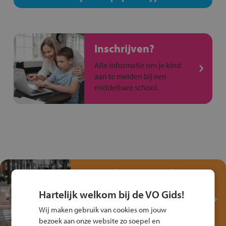
Inschrijven?
Alle informatie om je kind
aan te melden bij een
middelbare school.
Test je kennis met het
Fiets Veilig
Hartelijk welkom bij de VO Gids!
Verkeersspel!
Wij maken gebruik van cookies om jouw
Speel het Fiets Veilig Verkeersspel
bezoek aan onze website zo soepel en
en win een Cortina-fiets!