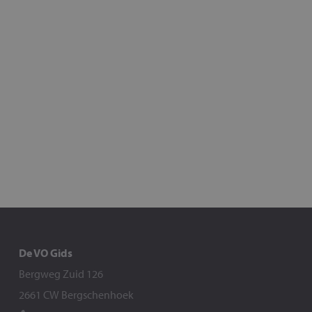
De VO Gids
Bergweg Zuid 126
2661 CW Bergschenhoek