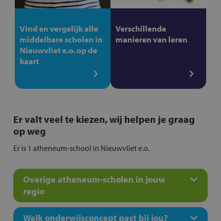
Vind en vergelijk alle
Verschillende
middelbare scholen in
manieren van leren
Nieuwvliet e.o. op de
kaart
Er valt veel te kiezen, wij helpen je graag
op weg
Er is 1 atheneum-school in Nieuwvliet e.o.
Overige atheneum-scholen in jouw
regio
Welk onderwijsconcept past bij jou?