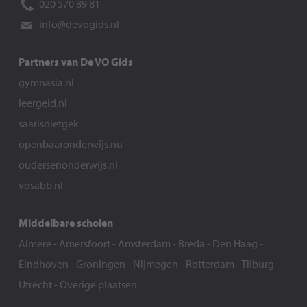
020 570 89 81
info@devogids.nl
Partners van De VO Gids
gymnasia.nl
leergeld.nl
saarisnietgek
openbaaronderwijs.nu
oudersenonderwijs.nl
vosabb.nl
Middelbare scholen
Almere
-
Amersfoort
-
Amsterdam
-
Breda
-
Den Haag
-
Eindhoven
-
Groningen
-
Nijmegen
-
Rotterdam
-
Tilburg
-
Utrecht
-
Overige plaatsen