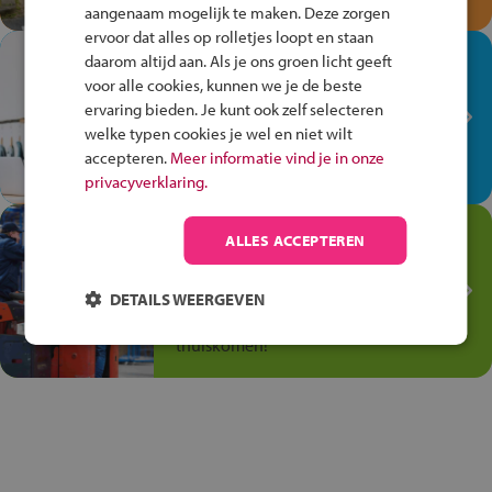
aangenaam mogelijk te maken. Deze zorgen
ervoor dat alles op rolletjes loopt en staan
In de winkel ben je op je
daarom altijd aan. Als je ons groen licht geeft
plek!
voor alle cookies, kunnen we je de beste
ervaring bieden. Je kunt ook zelf selecteren
Ontdek via het vmbo jouw talent
welke typen cookies je wel en niet wilt
op de winkelvloer, waar elke dag
accepteren.
Meer informatie vind je in onze
anders is!
privacyverklaring.
Jouw talent in de
ALLES ACCEPTEREN
Transport en Logistiek
Kies voor vmbo Transport en
DETAILS WEERGEVEN
logistiek: daar kun je mee
thuiskomen!