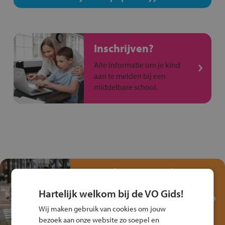
Inschrijven?
Alle informatie om je kind
aan te melden bij een
middelbare school.
Test je kennis met het
Fiets Veilig
Hartelijk welkom bij de VO Gids!
Verkeersspel!
Wij maken gebruik van cookies om jouw
Speel het Fiets Veilig Verkeersspel
bezoek aan onze website zo soepel en
en win een Cortina-fiets!