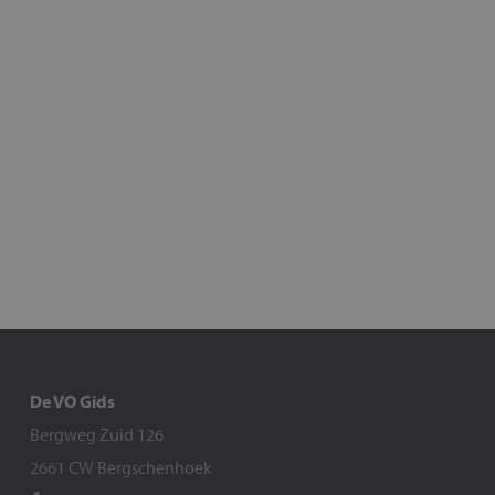
De VO Gids
Bergweg Zuid 126
2661 CW Bergschenhoek