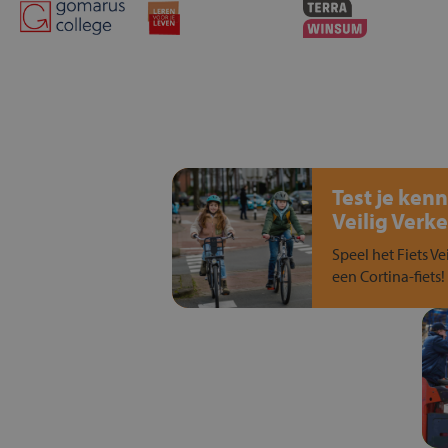
Test je kenn
Veilig Verke
Speel het Fiets Ve
een Cortina-fiets!