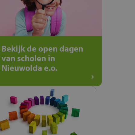
Bekijk de open dagen
van scholen in
Nieuwolda e.o.