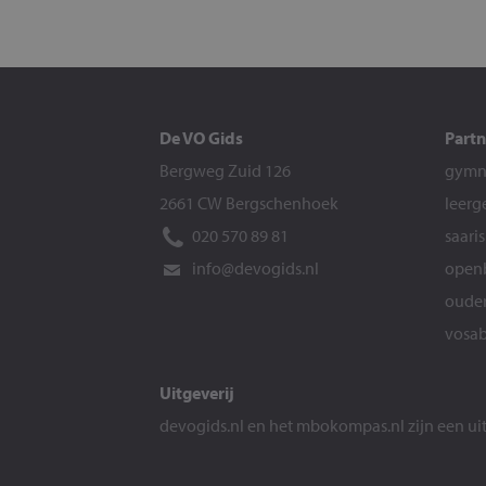
De VO Gids
Partn
Bergweg Zuid 126
gymna
2661 CW Bergschenhoek
leerg
020 570 89 81
saari
info@devogids.nl
openb
ouder
vosab
Uitgeverij
devogids.nl
en het
mbokompas.nl
zijn een u