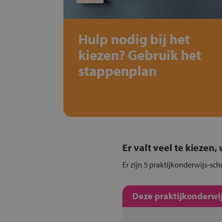
Hulp nodig bij het
kiezen? Gebruik het
stappenplan
Er valt veel te kiezen
Er zijn 5 praktijkonderwijs-sc
Deze praktijkonderwij