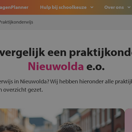
agenPlanner
Hulp bij schoolkeuze
Over ons
Praktijkonderwijs
vergelijk een praktijkond
Nieuwolda
e.o.
erwijs in Nieuwolda? Wij hebben hieronder alle prakti
n overzicht gezet.