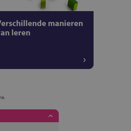
Verschillende manieren
van leren
na.