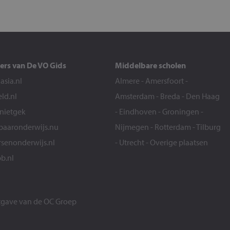
ers van De VO Gids
Middelbare scholen
sia.nl
Almere
-
Amersfoort
-
eld.nl
Amsterdam
-
Breda
-
Den Haag
snietgek
-
Eindhoven
-
Groningen
-
aaronderwijs.nu
Nijmegen
-
Rotterdam
-
Tilburg
senonderwijs.nl
-
Utrecht
-
Overige plaatsen
b.nl
itgave van de
OC Groep