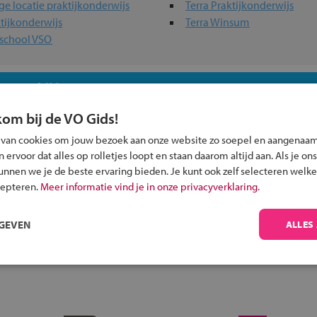
ege locatie praktijkonderwijs
Terra Praktijkonderwijs
tijkonderwijs
Terra Winsum
afschool VSO
 past bij jou?
kom bij de VO Gids!
 van cookies om jouw bezoek aan onze website zo soepel en aangenaam
ervoor dat alles op rolletjes loopt en staan daarom altijd aan. Als je ons
kunnen we je de beste ervaring bieden. Je kunt ook zelf selecteren welke
Inschrijven?
cepteren.
Meer informatie vind je in onze privacyverklaring.
Alle informatie om je kind aan te melden bij
RGEVEN
ALLES
een middelbare school.