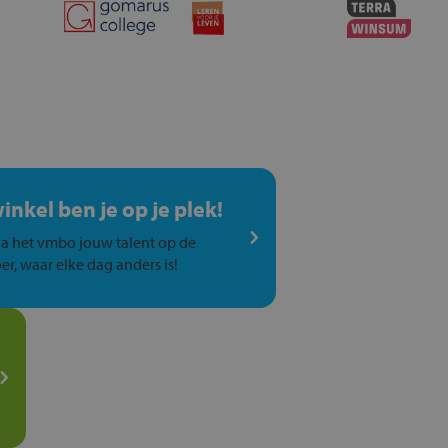
winkel ben je op je plek!
a het vmbo jouw talent op de
er, waar elke dag anders is!