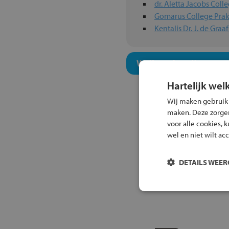
dr. Aletta Jacobs Coll
Gomarus College Prak
Kentalis Dr. J. de Gra
Welk onderwijsconcept
Hartelijk wel
Wij maken gebruik
maken. Deze zorgen 
voor alle cookies, 
wel en niet wilt ac
DETAILS WEE