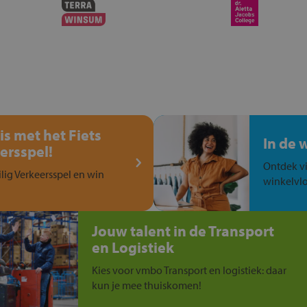
is met het Fiets
In de 
ersspel!
Ontdek vi
ilig Verkeersspel en win
winkelvlo
Jouw talent in de Transport
en Logistiek
Kies voor vmbo Transport en logistiek: daar
kun je mee thuiskomen!