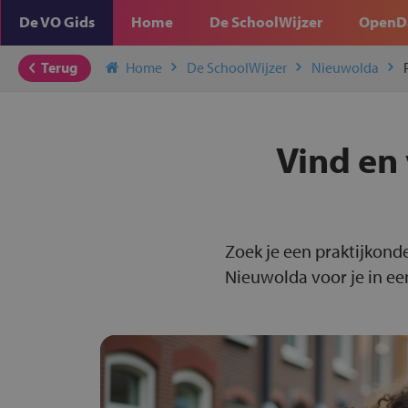
De VO Gids
Home
De SchoolWijzer
OpenD
Terug
Home
De SchoolWijzer
Nieuwolda
Vind en 
Zoek je een praktijkond
Nieuwolda voor je in ee