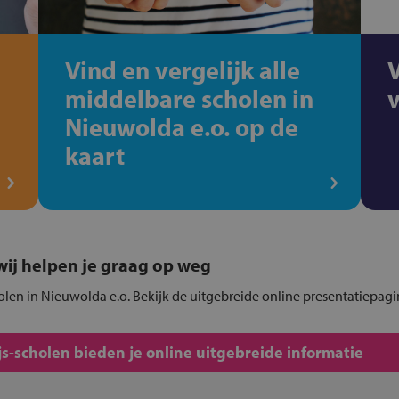
Vind en vergelijk alle
middelbare scholen in
Nieuwolda e.o. op de
kaart
, wij helpen je graag op weg
holen in Nieuwolda e.o. Bekijk de uitgebreide online presentatiepagi
s-scholen bieden je online uitgebreide informatie