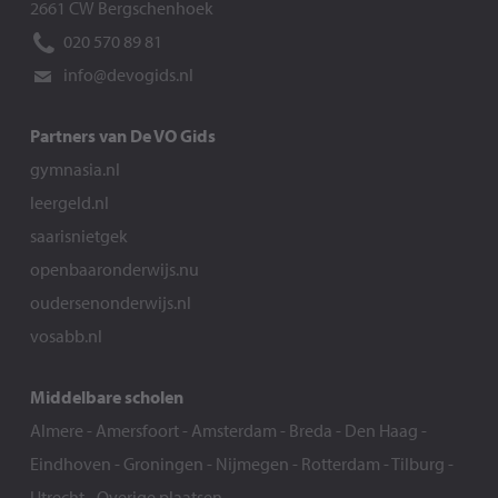
2661 CW Bergschenhoek
020 570 89 81
info@devogids.nl
Partners van De VO Gids
gymnasia.nl
leergeld.nl
saarisnietgek
openbaaronderwijs.nu
oudersenonderwijs.nl
vosabb.nl
Middelbare scholen
Almere
-
Amersfoort
-
Amsterdam
-
Breda
-
Den Haag
-
Eindhoven
-
Groningen
-
Nijmegen
-
Rotterdam
-
Tilburg
-
Utrecht
-
Overige plaatsen